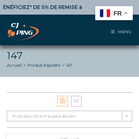
Skip
ÉFICIEZ* DE 5% DE REMISE
à partir de 50€ d’achat,
10
to
FR
content
MENU
147
Accueil
>
Produit Rapidité
>
147
Tri du plus récent au plus ancien