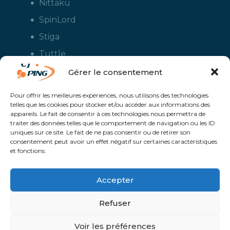
Nittaku
SpinLord
Stiga
Tuttle
Xiom
Gérer le consentement
Yasaka
Pour offrir les meilleures expériences, nous utilisons des technologies
telles que les cookies pour stocker et/ou accéder aux informations des
appareils. Le fait de consentir à ces technologies nous permettra de
traiter des données telles que le comportement de navigation ou les ID
uniques sur ce site. Le fait de ne pas consentir ou de retirer son
consentement peut avoir un effet négatif sur certaines caractéristiques
et fonctions.
Accepter
CJ Ping - Le spécialiste français de la vente en ligne de matériels pour
le tennis de table - Boutique en ligne ouverte aux clubs de ping pong,
aux écoles et aux pongistes amateurs - Raquettes de ping pong, sacs,
Refuser
housses, chaussures, balles, tables de ping pong, colles, nettoyants,
maillots, shorts, survêtements - Service de personnalisation et flocage
des maillots et vestes avec le logo du club et ceux de vos sponsors
Un service proposé par
Solaris @Proximité - Création de site internet à
Voir les préférences