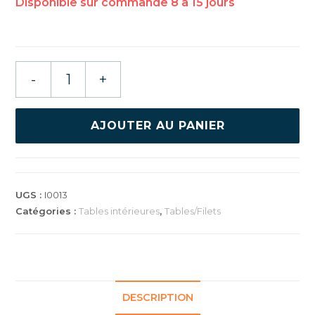
quantité
-
+
de
CORNILLEAU
540
AJOUTER AU PANIER
ITTF
UGS :
I0013
Catégories :
Tables intérieures
,
Tables/Filets
DESCRIPTION