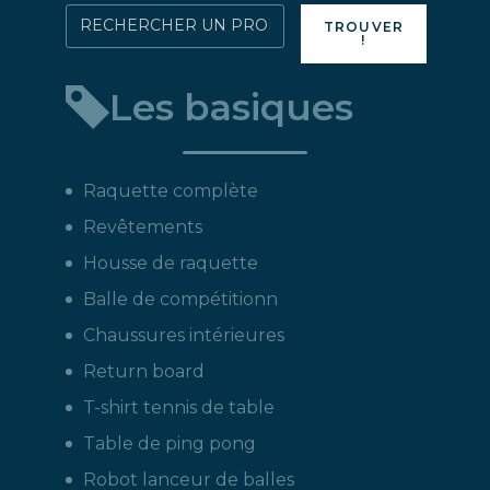
Rechercher
TROUVER
!
directement
un
Les basiques
produit
:
Raquette complète
Revêtements
Housse de raquette
Balle de compétitionn
Chaussures intérieures
Return board
T-shirt tennis de table
Table de ping pong
Robot lanceur de balles