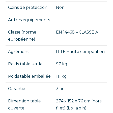
Coins de protection
Non
Autres équipements
Classe (norme
EN 14468 – CLASSE A
européenne)
Agrément
ITTF Haute compétition
Poids table seule
97 kg
Poids table emballée
111 kg
Garantie
3 ans
Dimension table
274 x 152 x 76 cm (hors
ouverte
filet) (L x la x h)