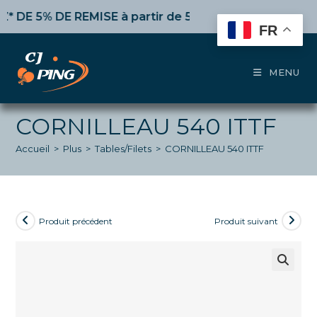
Skip
 5% DE REMISE
à partir de 50€ d’achat,
10%
dès 100€,
to
FR
content
MENU
CORNILLEAU 540 ITTF
Accueil
>
Plus
>
Tables/Filets
>
CORNILLEAU 540 ITTF
Produit précédent
Produit suivant