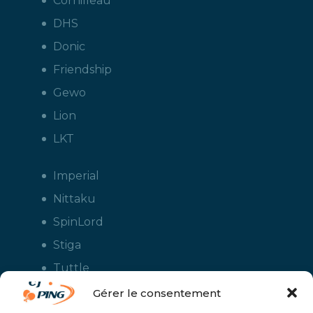
Cornilleau
DHS
Donic
Friendship
Gewo
Lion
LKT
Imperial
Nittaku
SpinLord
Stiga
Tuttle
Xiom
Gérer le consentement