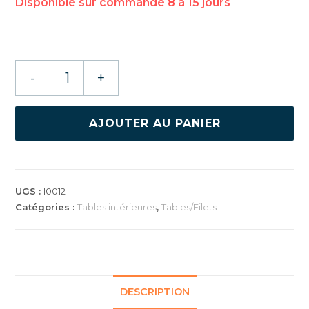
quantité
-
+
de
CORNILLEAU
610
AJOUTER AU PANIER
ITTF
UGS :
I0012
Catégories :
Tables intérieures
,
Tables/Filets
DESCRIPTION