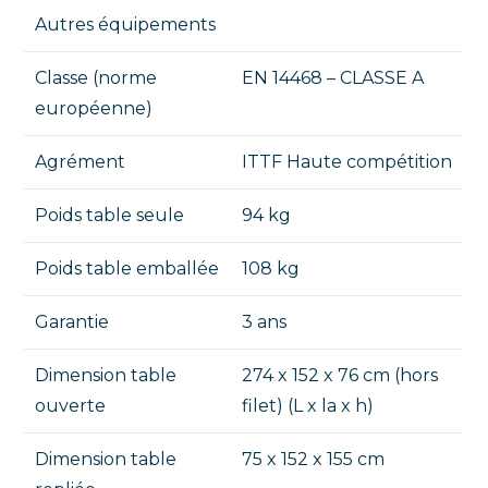
Autres équipements
Classe (norme
EN 14468 – CLASSE A
européenne)
Agrément
ITTF Haute compétition
Poids table seule
94 kg
Poids table emballée
108 kg
Garantie
3 ans
Dimension table
274 x 152 x 76 cm (hors
ouverte
filet) (L x la x h)
Dimension table
75 x 152 x 155 cm