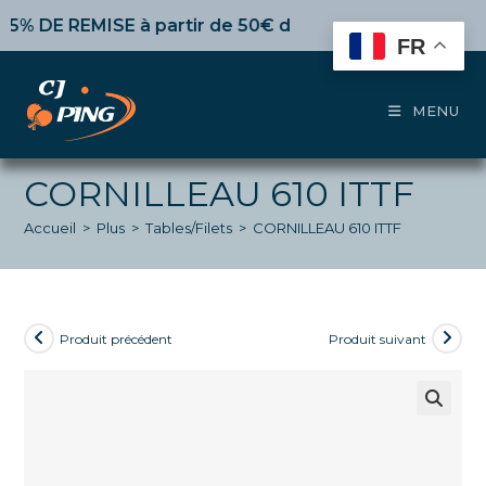
Skip
DE REMISE
à partir de 50€ d’achat,
10%
dès 100€,
15%
p
to
FR
content
MENU
CORNILLEAU 610 ITTF
Accueil
>
Plus
>
Tables/Filets
>
CORNILLEAU 610 ITTF
Produit précédent
Produit suivant