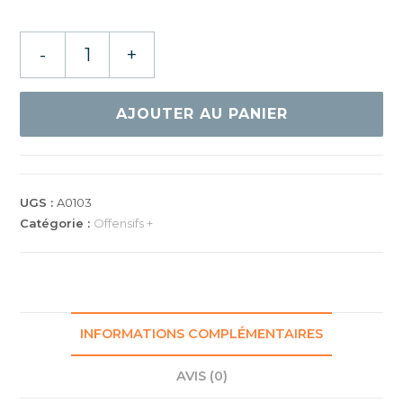
quantité
-
+
de
Donic
Bluefire
AJOUTER AU PANIER
M1
UGS :
A0103
Catégorie :
Offensifs +
INFORMATIONS COMPLÉMENTAIRES
AVIS (0)