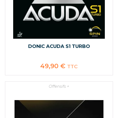
DONIC ACUDA S1 TURBO
49,90
€
TTC
Offensifs +