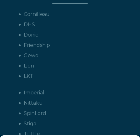
Cornilleau
DHS
Donic
Friendship
Gewo
Lion
LKT
Imperial
Nittaku
SpinLord
Stiga
Tuttle