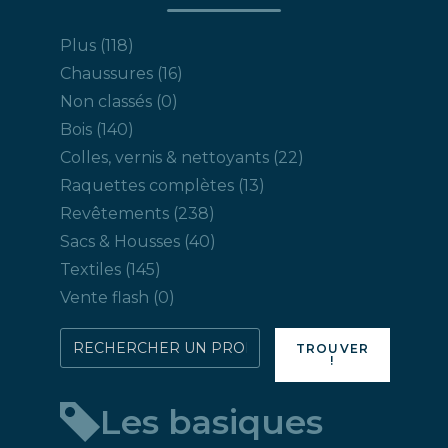
118
Plus
118
produits
16
Chaussures
16
produits
0
Non classés
0
produit
140
Bois
140
produits
22
Colles, vernis & nettoyants
22
produits
13
Raquettes complètes
13
produits
238
Revêtements
238
produits
40
Sacs & Housses
40
produits
145
Textiles
145
produits
0
Vente flash
0
produit
Rechercher
TROUVER
!
directement
un
Les basiques
produit
: