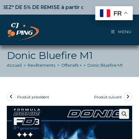
Skip
DE 5% DE REMISE
à partir de 50€ d’achat,
10%
dès 100
to
FR
content
MENU
Donic Bluefire M1
Accueil
>
Revêtements
>
Offensifs +
>
Donic Bluefire M1
Produit précédent
Produit suivant