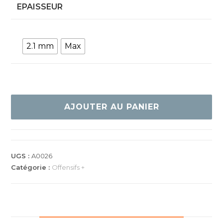
EPAISSEUR
2.1 mm
Max
quantité
de
AJOUTER AU PANIER
Donic
Bluestorm
Z1
Turbo
UGS :
A0026
Catégorie :
Offensifs +