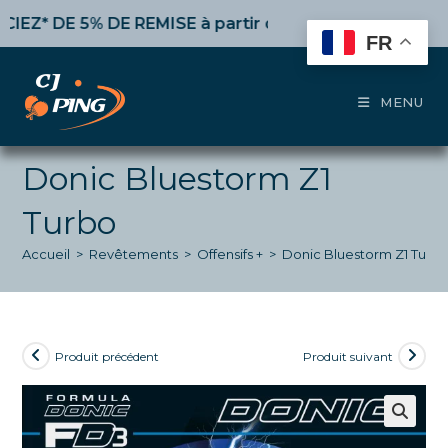
Skip
 DE 5% DE REMISE
à partir de 50€ d’achat,
10%
dès 100
to
FR
content
MENU
Donic Bluestorm Z1
Turbo
Accueil
>
Revêtements
>
Offensifs +
>
Donic Bluestorm Z1 Turb
Produit précédent
Produit suivant