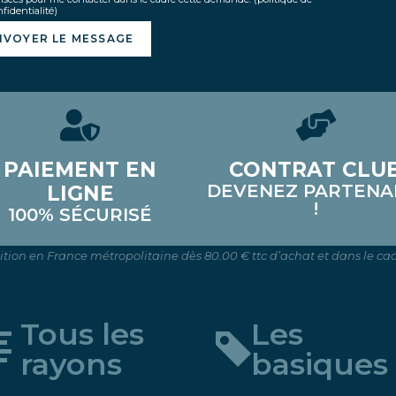
fidentialité)
NVOYER LE MESSAGE
PAIEMENT EN
CONTRAT CLU
DEVENEZ PARTENA
LIGNE
!
100% SÉCURISÉ
dition en France métropolitaine dès 80.00 € ttc d’achat et dans le cad
Tous les
Les
rayons
basiques