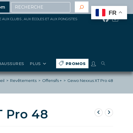
Recherche
’achat
(hors gros matériels, réduction, promotions en co
om
FR
ÉE AUX CLUBS , AUX ÉCOLES ET AUX PONGISTES
TOGGLE
HAUSSURES
PLUS
PROMOS
WEBSITE
eil
>
Revêtements
>
Offensifs +
>
Gewo Nexxus XT Pro 48
SEARCH
 Pro 48