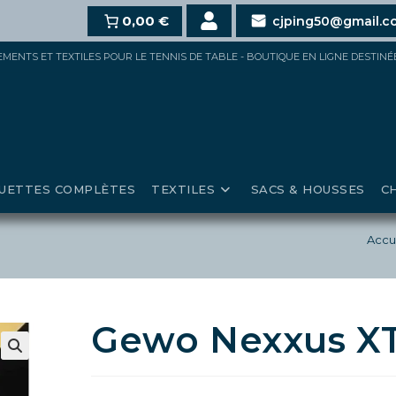
100€,
15%
pour 150€ et jusqu’à
0,00 €
20%
au-delà de 200€ d
cjping50@gmail.c
IPEMENTS ET TEXTILES POUR LE TENNIS DE TABLE - BOUTIQUE EN LIGNE DESTIN
UETTES COMPLÈTES
TEXTILES
SACS & HOUSSES
C
Accu
Gewo Nexxus XT