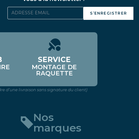
S’ENREGISTRER
B
SERVICE
IRE
MONTAGE DE
RAQUETTE
re d’une livraison sans signature du client)
Nos
marques