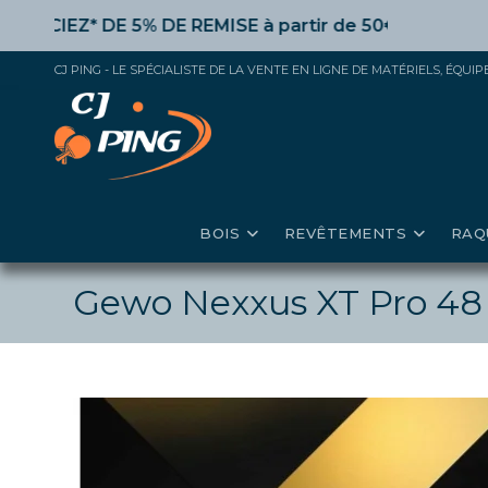
Skip
EZ* DE 5% DE REMISE
à partir de 50€ d’achat,
10%
dès 
to
content
CJ PING - LE SPÉCIALISTE DE LA VENTE EN LIGNE DE MATÉRIELS, ÉQU
BOIS
REVÊTEMENTS
RAQ
Gewo Nexxus XT Pro 48