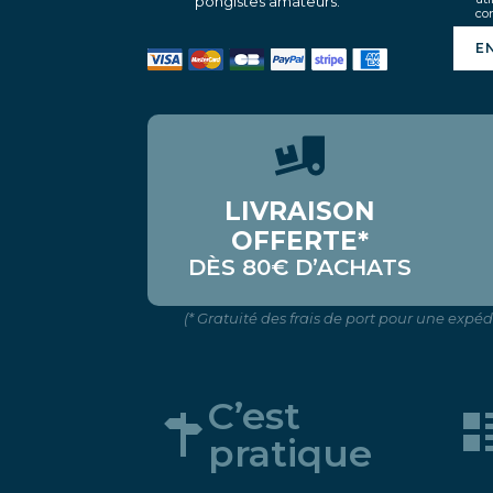
pongistes amateurs.
con
E
LIVRAISON
OFFERTE*
DÈS 80€ D’ACHATS
(* Gratuité des frais de port pour une expé
C’est
pratique