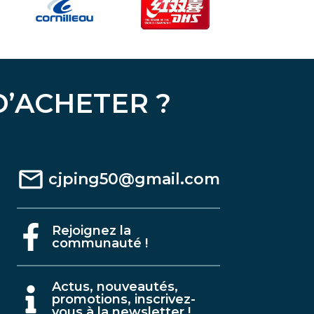
D’ACHETER ?
cjping50@gmail.com
Rejoignez la
communauté !
A
ctus, nouveautés,
promotions, inscrivez-
vous à la newsletter !