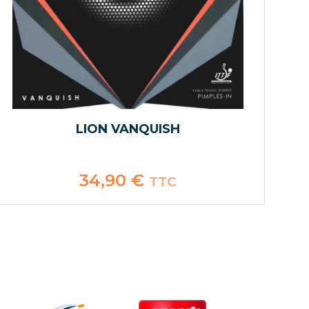
LION VANQUISH
34,90
€
TTC