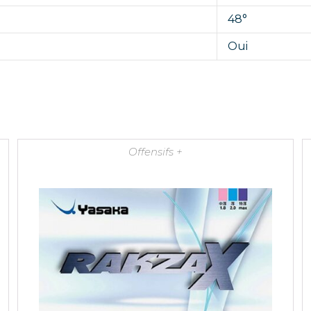
48°
Oui
Offensifs +