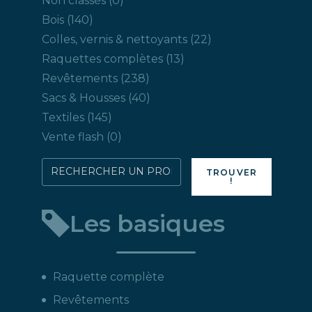
Non classés
0
produit
140
Bois
140
produits
22
Colles, vernis & nettoyants
22
produits
13
Raquettes complètes
13
produits
238
Revêtements
238
produits
40
Sacs & Housses
40
produits
145
Textiles
145
produits
0
Vente flash
0
produit
Rechercher
TROUVER
!
directement
un
Les basiques
produit
:
Raquette complète
Revêtements