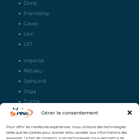
Donic
Friendship
Gewo
Lion
LKT
Imperial
Nittaku
SpinLord
Stiga
Tuttle
Xiom
Gérer le consentement
Yasaka
Pour offrir les meilleures expériences, nous utilisons des technologies
telles que les cookies pour stocker et/ou accéder aux informations des
appareils. Le fait de consentir à ces technologies nous permettra de