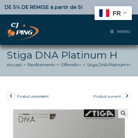
Skip
% DE REMISE
à partir de 50€ d’achat,
10%
dès 100€,
15
to
FR
content
MENU
Stiga DNA Platinum H
Accueil
>
Revêtements
>
Offensifs +
>
Stiga DNA Platinum H
Produit précédent
Produit suivant