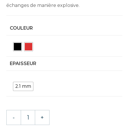
échanges de manière explosive.
COULEUR
EPAISSEUR
2.1 mm
quantité
-
+
de
Stiga