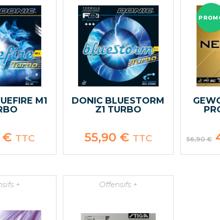
PROM
UEFIRE M1
DONIC BLUESTORM
GEWO
RBO
Z1 TURBO
PR
0
€
55,90
€
L
TTC
TTC
56,90
€
p
in
é
5
sifs +
Offensifs +