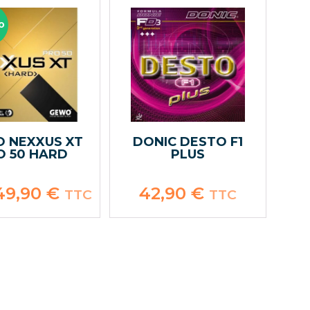
O
 NEXXUS XT
DONIC DESTO F1
O 50 HARD
PLUS
e
49,90
€
Le
42,90
€
TTC
TTC
rix
prix
itial
actuel
tait :
est :
6,90 €.
49,90 €.