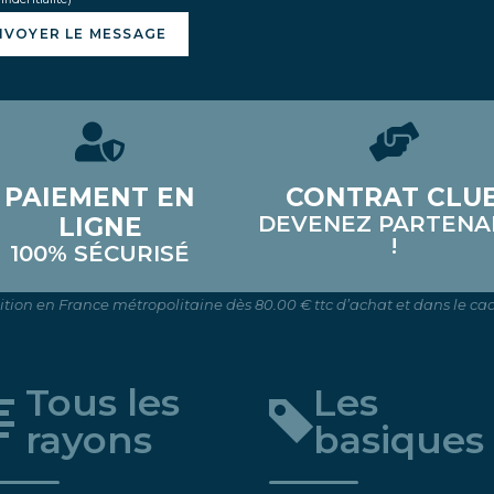
NVOYER LE MESSAGE
PAIEMENT EN
CONTRAT CLU
DEVENEZ PARTENA
LIGNE
!
100% SÉCURISÉ
dition en France métropolitaine dès 80.00 € ttc d’achat et dans le cad
Tous les
Les
rayons
basiques