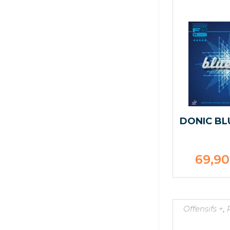
DONIC BL
69,9
Offensifs +
,