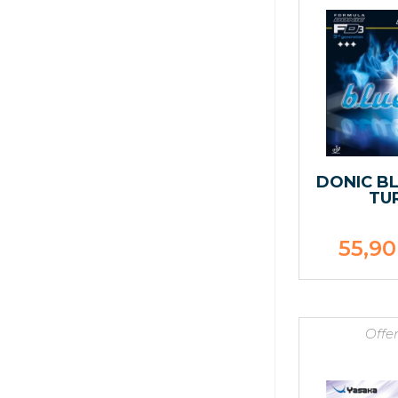
DONIC BL
TU
55,9
Offen