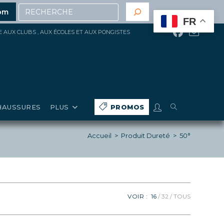
Recherche
là de 200€ d’achat
(hors gros matériels, réduction, pr
om
FR
ÉE AUX CLUBS , AUX ÉCOLES ET AUX PONGISTES
TOGGLE
HAUSSURES
PLUS
PROMOS
WEBSITE
Accueil
>
Produit Dureté
>
50°
SEARCH
VOIR :
16
32
TOUS