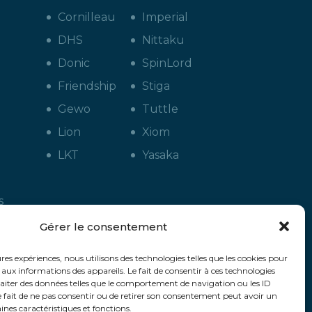
Cornilleau
Imperial
DHS
Nittaku
Donic
SpinLord
Friendship
Stiga
Gewo
Tuttle
Lion
Xiom
LKT
Yasaka
s
g
Gérer le consentement
ures expériences, nous utilisons des technologies telles que les cookies pour
 aux informations des appareils. Le fait de consentir à ces technologies
aiter des données telles que le comportement de navigation ou les ID
Le fait de ne pas consentir ou de retirer son consentement peut avoir un
aines caractéristiques et fonctions.