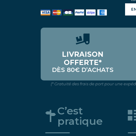
E
LIVRAISON
OFFERTE*
DÈS 80€ D’ACHATS
(* Gratuité des frais de port pour une expé
C’est
pratique