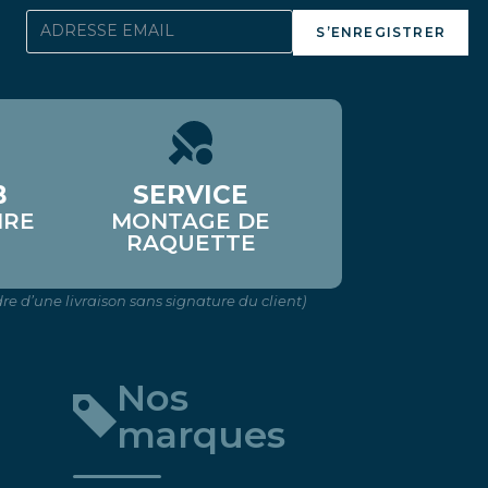
S’ENREGISTRER
B
SERVICE
IRE
MONTAGE DE
RAQUETTE
re d’une livraison sans signature du client)
Nos
marques