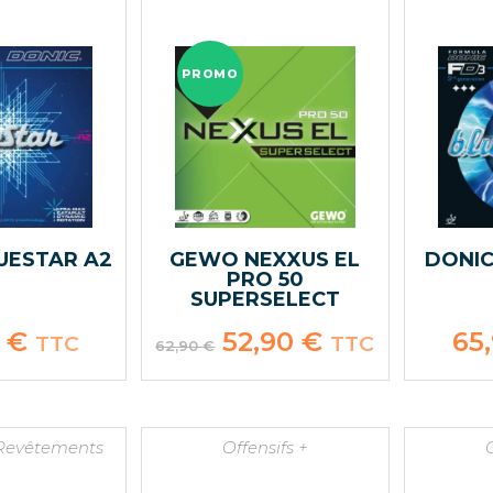
PROMO
UESTAR A2
GEWO NEXXUS EL
DONI
PRO 50
SUPERSELECT
0
€
Le
52,90
€
Le
65
TTC
TTC
62,90
€
prix
prix
initial
actuel
était :
est :
62,90 €.
52,90 €.
Revêtements
Offensifs +