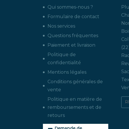
Qui sommes-nous ?
Plu
Ch
Formulaire de contact
Non
Nos services
Boi
Questions fréquentes
Col
Paiement et livraison
22
Politique de
Ra
confidentialité
Re
Sac
Mentions légales
Tex
Conditions générales de
Ven
vente
Politique en matière de
remboursements et de
retours
Demande de