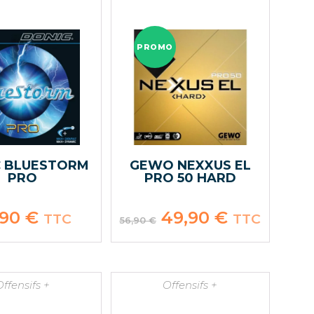
PROMO
C BLUESTORM
GEWO NEXXUS EL
PRO
PRO 50 HARD
,90
€
Le
49,90
€
Le
TTC
TTC
56,90
€
prix
prix
initial
actuel
était :
est :
56,90 €.
49,90 €.
Offensifs +
Offensifs +