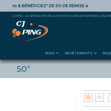
Skip
s &
BÉNÉFICIEZ* DE 5% DE REMISE
à partir de 50€ d’ac
to
content
CJ PING - LE SPÉCIALISTE DE LA VENTE EN LIGNE DE MATÉRIELS, ÉQU
BOIS
REVÊTEMENTS
RAQ
50°