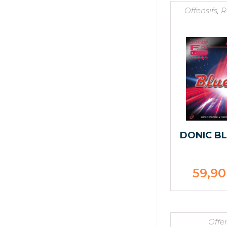
Offensifs
,
R
DONIC BL
59,9
Offen