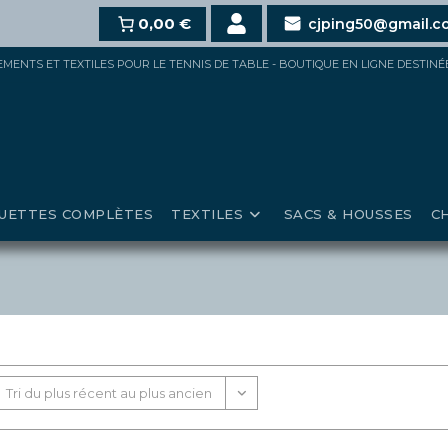
hat,
10%
dès 100€,
0,00 €
15%
pour 150€ et jusqu’à
20%
au-de
cjping50@gmail.c
IPEMENTS ET TEXTILES POUR LE TENNIS DE TABLE - BOUTIQUE EN LIGNE DESTIN
UETTES COMPLÈTES
TEXTILES
SACS & HOUSSES
C
Tri du plus récent au plus ancien