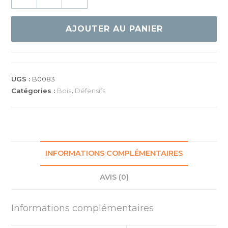
de
DONIC
DEFPLAY
AJOUTER AU PANIER
CLASSIC
SENSO
UGS :
B0083
Catégories :
Bois
,
Défensifs
INFORMATIONS COMPLÉMENTAIRES
AVIS (0)
Informations complémentaires