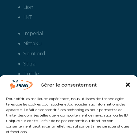
Lion
LKT
Imperial
Nittaku
SpinLord
Stiga
Tuttle
Xiom
Gérer le consentement
Yasaka
Pour offrir les meilleures expériences, nous utilisons des technologies
telles que les cookies pour stocker et/ou accéder aux informations des
appareils. Le fait de consentir à ces technologies nous permettra de
traiter des données telles que le comportement de navigation ou les ID
uniques sur ce site. Le fait de ne pas consentir ou de retirer son
consentement peut avoir un effet négatif sur certaines caractéristiques
et fonctions.