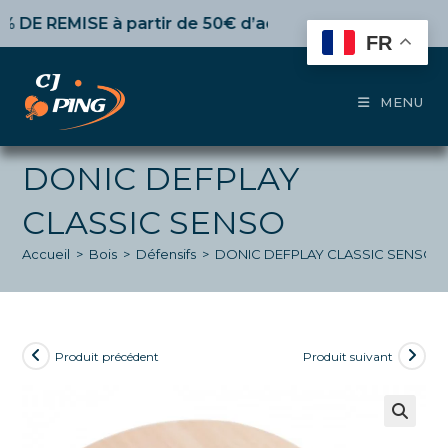
Skip
 REMISE
à partir de 50€ d’achat,
10%
dès 100€,
15%
pou
to
FR
content
MENU
DONIC DEFPLAY
CLASSIC SENSO
Accueil
>
Bois
>
Défensifs
>
DONIC DEFPLAY CLASSIC SENSO
Produit précédent
Produit suivant