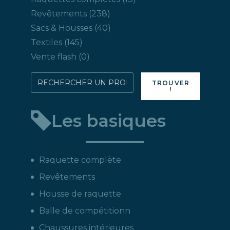
produits
238
Revêtements
238
produits
40
Sacs & Housses
40
produits
145
Textiles
145
produits
0
Vente flash
0
produit
Rechercher
TROUVER
!
directement
un
Les basiques
produit
:
Raquette complète
Revêtements
Housse de raquette
Balle de compétitionn
Chaussures intérieures