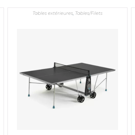
Tables extérieures
,
Tables/Filets