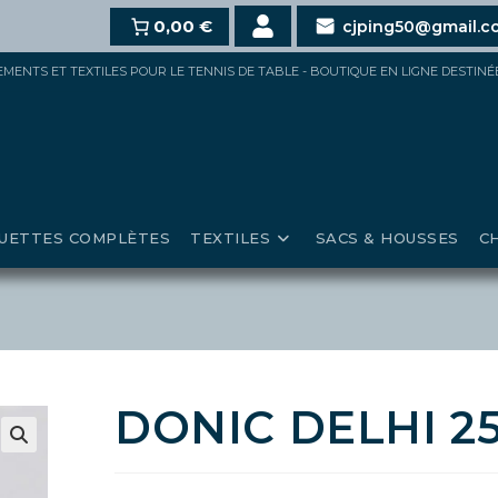
10%
dès 100€,
15%
0,00 €
pour 150€ et jusqu’à
20%
au-delà d
cjping50@gmail.c
IPEMENTS ET TEXTILES POUR LE TENNIS DE TABLE - BOUTIQUE EN LIGNE DESTIN
UETTES COMPLÈTES
TEXTILES
SACS & HOUSSES
C
DONIC DELHI 2