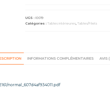
UGS :
I0019
Catégories :
Tables intérieures
,
Tables/Filets
ESCRIPTION
INFORMATIONS COMPLÉMENTAIRES
AVIS (
862161/normal_607d4af934011.pdf