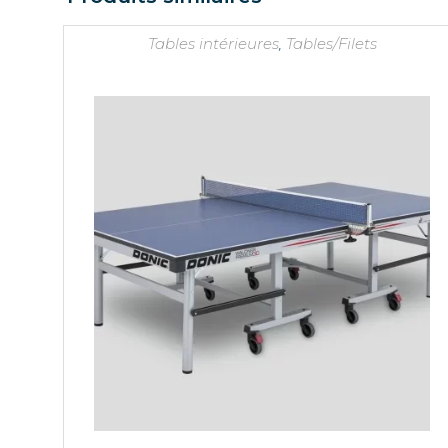
Tables intérieures
,
Tables/Filets