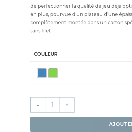
de perfectionner la qualité de jeu déjà opt
en plus, pourvue d’un plateau d’une épaiss
complètement montée dans un carton spéc
sans filet
COULEUR
quantité
-
+
de
DONIC
DELHI
AJOUTE
25