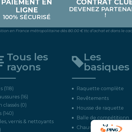
PAIEMENT EN
CONTRAT CLU
DEVENEZ PARTENA
LIGNE
!
100% SÉCURISÉ
dition en France métropolitaine dès 80.00 € ttc d’achat et dans le cad
Tous les
Les
rayons
basiques
118
s
118
Raquette complète
produits
16
aussures
16
Revêtements
produits
0
 classés
0
Housse de raquette
produit
140
s
140
Balle de compétitionn
produits
les, vernis & nettoyants
Chaussures intérieures
22