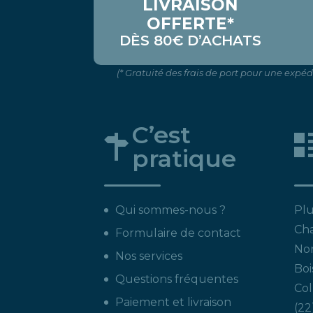
LIVRAISON
OFFERTE*
DÈS 80€ D’ACHATS
(* Gratuité des frais de port pour une expé
C’est
pratique
Qui sommes-nous ?
Plu
Ch
Formulaire de contact
Non
Nos services
Boi
Questions fréquentes
Col
Paiement et livraison
22