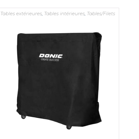
Tables extérieures
,
Tables intérieures
,
Tables/Filets