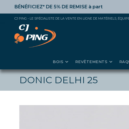
Skip
BÉNÉFICIEZ* DE 5% DE REMISE
à partir de 50€ d’achat,
to
content
CJ PING - LE SPÉCIALISTE DE LA VENTE EN LIGNE DE MATÉRIELS, ÉQU
BOIS
REVÊTEMENTS
RAQ
DONIC DELHI 25