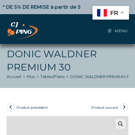
Skip
 5% DE REMISE
à partir de 50€ d’achat,
10%
dès 100€,
to
FR
content
MENU
DONIC WALDNER
PREMIUM 30
Accueil
>
Plus
>
Tables/Filets
>
DONIC WALDNER PREMIUM 30
Produit précédent
Produit suivant