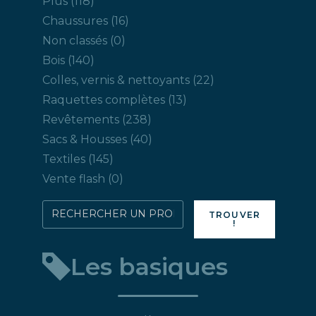
Plus
118
produits
16
Chaussures
16
produits
0
Non classés
0
produit
140
Bois
140
produits
22
Colles, vernis & nettoyants
22
produits
13
Raquettes complètes
13
produits
238
Revêtements
238
produits
40
Sacs & Housses
40
produits
145
Textiles
145
produits
0
Vente flash
0
produit
Rechercher
TROUVER
!
directement
un
Les basiques
produit
: