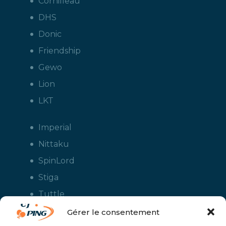
Cornilleau
DHS
Donic
Friendship
Gewo
Lion
LKT
Imperial
Nittaku
SpinLord
Stiga
Tuttle
Xiom
Gérer le consentement