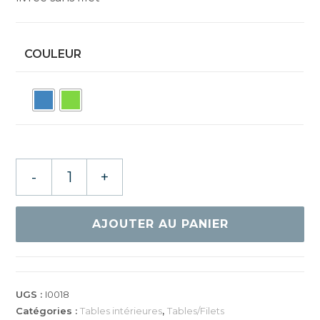
COULEUR
quantité
-
+
de
DONIC
WALDNER
AJOUTER AU PANIER
PREMIUM
30
UGS :
I0018
Catégories :
Tables intérieures
,
Tables/Filets