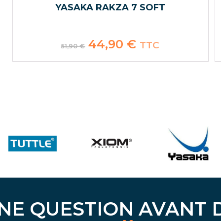
YASAKA RAKZA 7 SOFT
Le
44,90
€
Le
TTC
51,90
€
prix
prix
initial
actuel
était :
est :
51,90 €.
44,90 €.
NE QUESTION AVANT 