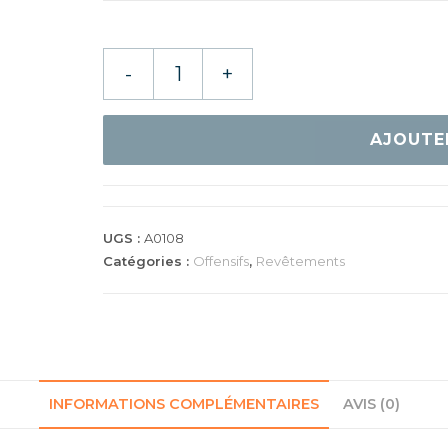
quantité
-
+
de
Donic
Desto
AJOUTE
F2
UGS :
A0108
Catégories :
Offensifs
,
Revêtements
INFORMATIONS COMPLÉMENTAIRES
AVIS (0)