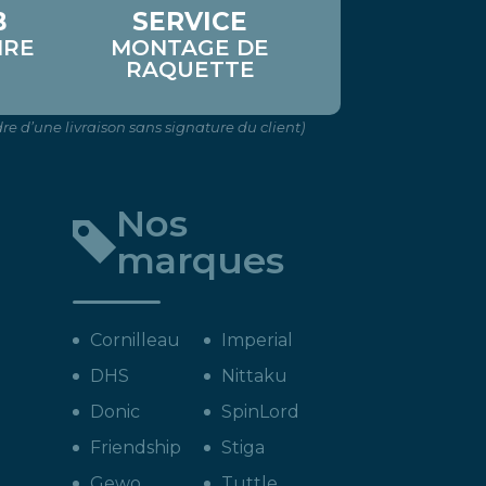
B
SERVICE
IRE
MONTAGE DE
RAQUETTE
re d’une livraison sans signature du client)
Nos
marques
Cornilleau
Imperial
DHS
Nittaku
Donic
SpinLord
Friendship
Stiga
Gewo
Tuttle