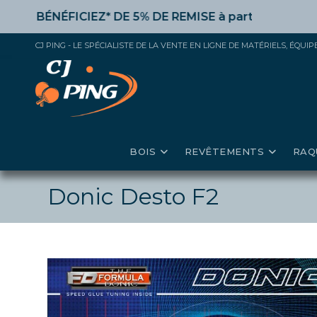
Skip
ÉNÉFICIEZ* DE 5% DE REMISE
à partir de 50€ d’achat,
to
content
CJ PING - LE SPÉCIALISTE DE LA VENTE EN LIGNE DE MATÉRIELS, ÉQU
BOIS
REVÊTEMENTS
RAQ
Donic Desto F2