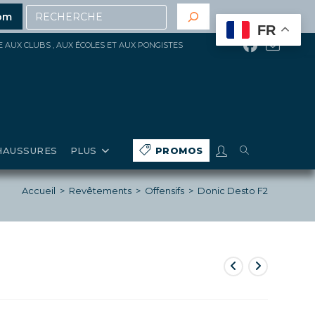
Recherche
 200€ d’achat
(hors gros matériels, réduction, promoti
om
FR
ÉE AUX CLUBS , AUX ÉCOLES ET AUX PONGISTES
TOGGLE
HAUSSURES
PLUS
PROMOS
WEBSITE
Accueil
>
Revêtements
>
Offensifs
>
Donic Desto F2
SEARCH