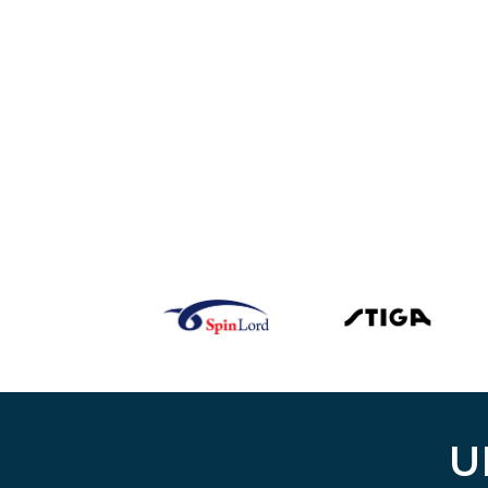
31,90 €.
25,52 €.
U