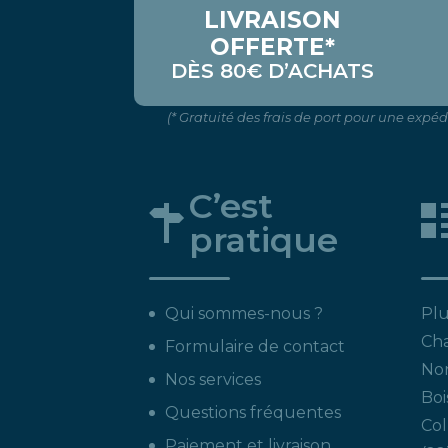
LIVRAISON
OFFERTE*
DÈS 80€ D’ACHATS
(* Gratuité des frais de port pour une expé
C’est
pratique
Qui sommes-nous ?
Plu
Ch
Formulaire de contact
Non
Nos services
Boi
Questions fréquentes
Col
Paiement et livraison