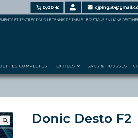
10%
dès 100€,
15%
0,00 €
pour 150€ et jusqu’à
20%
au-delà de
cjping50@gmail.c
IPEMENTS ET TEXTILES POUR LE TENNIS DE TABLE - BOUTIQUE EN LIGNE DESTIN
UETTES COMPLÈTES
TEXTILES
SACS & HOUSSES
C
Donic Desto F2