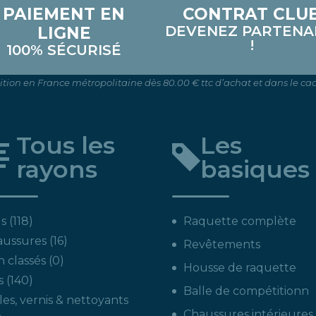
PAIEMENT EN
CONTRAT CLU
DEVENEZ PARTENA
LIGNE
!
100% SÉCURISÉ
dition en France métropolitaine dès 80.00 € ttc d’achat et dans le cad
Tous les
Les
rayons
basiques
118
s
118
Raquette complète
produits
16
aussures
16
Revêtements
produits
0
 classés
0
Housse de raquette
produit
140
s
140
Balle de compétitionn
produits
les, vernis & nettoyants
Chaussures intérieures