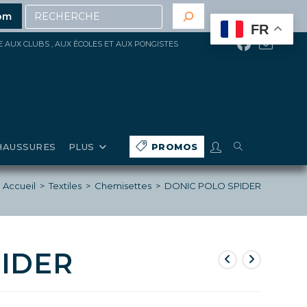
Recherche
at
(hors gros matériels, réduction, promotions en cours,
om
FR
ÉE AUX CLUBS , AUX ÉCOLES ET AUX PONGISTES
TOGGLE
HAUSSURES
PLUS
PROMOS
WEBSITE
Accueil
>
Textiles
>
Chemisettes
>
DONIC POLO SPIDER
SEARCH
PIDER