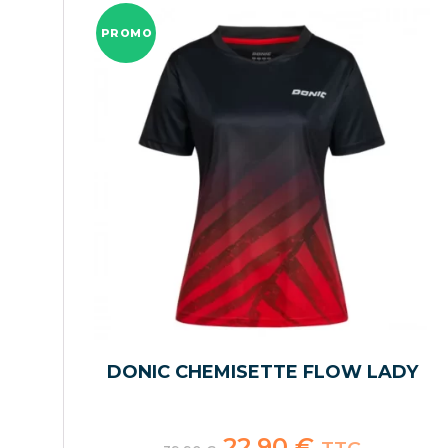
PROMO
DONIC CHEMISETTE FLOW LADY
Le
22,90
€
Le