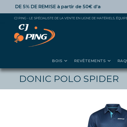
Skip
DE 5% DE REMISE
à partir de 50€ d’achat,
10%
dès 100
to
content
CJ PING - LE SPÉCIALISTE DE LA VENTE EN LIGNE DE MATÉRIELS, ÉQU
BOIS
REVÊTEMENTS
RAQ
DONIC POLO SPIDER