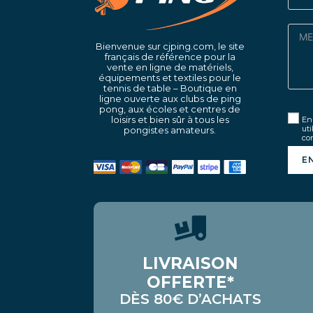
Bienvenue sur cjping.com, le site
français de référence pour la
vente en ligne de matériels,
équipements et textiles pour le
tennis de table – Boutique en
ligne ouverte aux clubs de ping
pong, aux écoles et centres de
loisirs et bien sûr à tous les
En 
uti
pongistes amateurs.
con
E
LIVRAISON
OFFERTE*
DÈS 80€ D’ACHATS