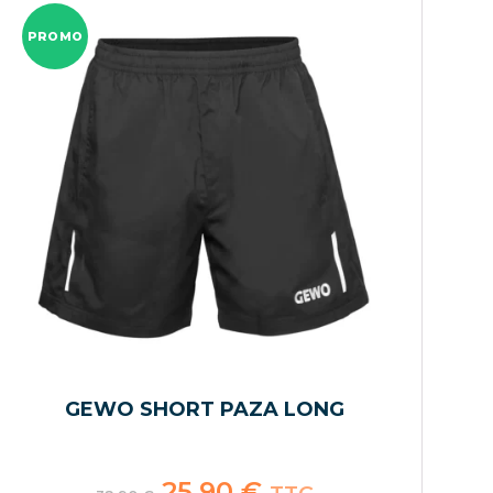
PROMO
GEWO SHORT PAZA LONG
Le
25,90
€
Le