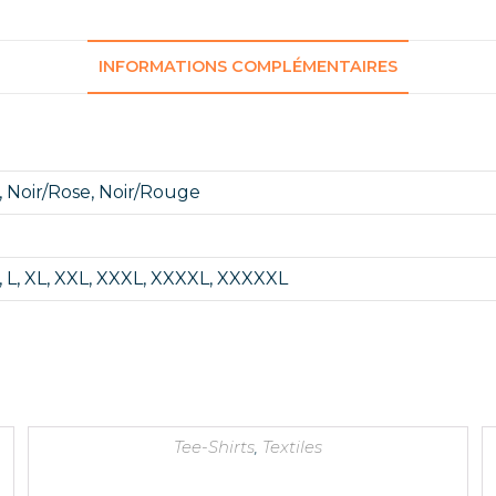
INFORMATIONS COMPLÉMENTAIRES
,
Noir/Rose
,
Noir/Rouge
,
L
,
XL
,
XXL
,
XXXL
,
XXXXL
,
XXXXXL
Tee-Shirts
,
Textiles