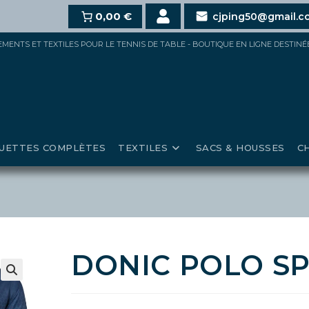
€,
15%
pour 150€ et jusqu’à
0,00 €
20%
au-delà de 200€ d’ach
cjping50@gmail.c
IPEMENTS ET TEXTILES POUR LE TENNIS DE TABLE - BOUTIQUE EN LIGNE DESTIN
UETTES COMPLÈTES
TEXTILES
SACS & HOUSSES
C
DONIC POLO S