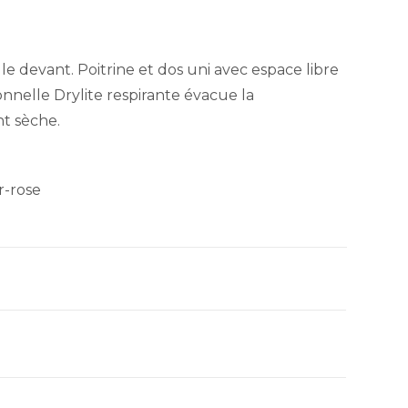
e devant. Poitrine et dos uni avec espace libre
onnelle Drylite respirante évacue la
nt sèche.
r-rose