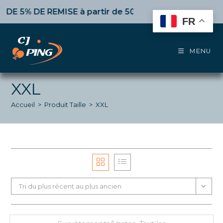
Skip
E REMISE
à partir de 50€ d’achat,
10%
dès 100€,
15%
po
to
FR
content
MENU
XXL
Accueil
>
Produit Taille
>
XXL
Tri du plus récent au plus ancien