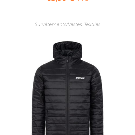
Survêtements/Vestes
,
Textiles