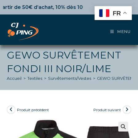
Skip
r de 50€ d’achat,
10%
dès 100€,
15%
pour 150€ et jusqu
to
FR
content
MENU
GEWO SURVÊTEMENT
FONDI III NOIR/LIME
Accueil
>
Textiles
>
Survêtements/Vestes
>
GEWO SURVÊTEMENT 
Produit précédent
Produit suivant