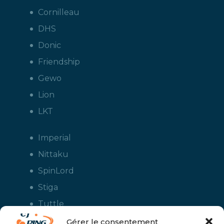
Cornilleau
DHS
Donic
Friendship
Gewo
Lion
LKT
Imperial
Nittaku
SpinLord
Stiga
Tuttle
Xiom
Gérer le consentement