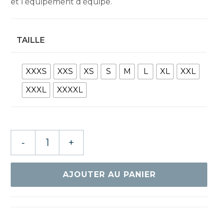
et l’équipement d’équipe.
TAILLE
XXXS
XXS
XS
S
M
L
XL
XXL
XXXL
XXXXL
quantité
-
+
de
GEWO
SURVÊTEMENT
AJOUTER AU PANIER
FONDI
III
NOIR/LIME