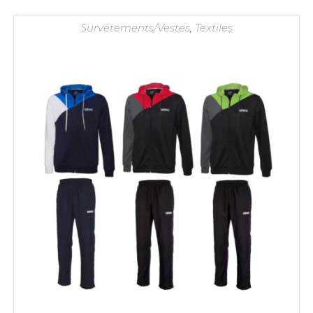
Survêtements/Vestes
,
Textiles