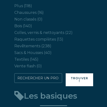
118
Plus
118
produits
16
Chaussures
16
produits
0
Non classés
0
produit
140
Bois
140
produits
22
Colles, vernis & nettoyants
22
produits
13
Raquettes complètes
13
produits
238
Revêtements
238
produits
40
Sacs & Housses
40
produits
145
Textiles
145
produits
0
Vente flash
0
produit
Rechercher
TROUVER
!
directement
un
Les basiques
produit
: