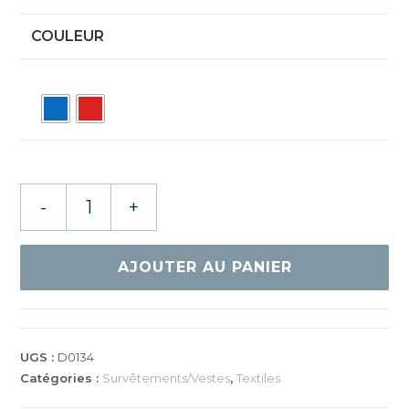
COULEUR
quantité
-
+
de
DONIC
VESTE
AJOUTER AU PANIER
DE
SURVÊTEMENT
TRAIL
UGS :
D0134
Catégories :
Survêtements/Vestes
,
Textiles