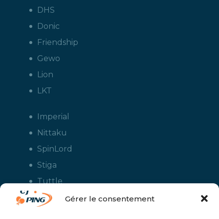
DHS
Donic
Friendship
Gewo
Lion
LKT
Imperial
Nittaku
SpinLord
Stiga
Tuttle
Xiom
Gérer le consentement
Yasaka