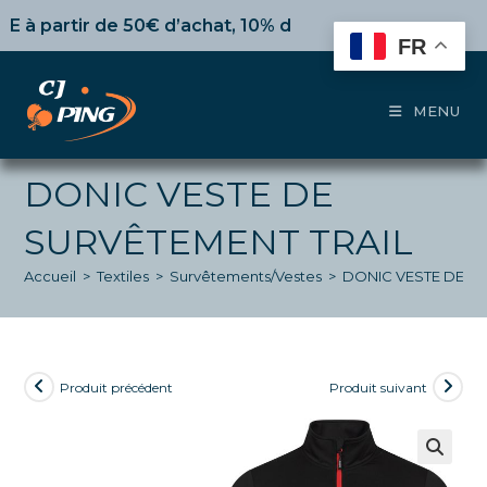
Skip
artir de 50€ d’achat,
10%
dès 100€,
15%
pour 150€ et j
to
FR
content
MENU
DONIC VESTE DE
SURVÊTEMENT TRAIL
Accueil
>
Textiles
>
Survêtements/Vestes
>
DONIC VESTE DE S
Produit précédent
Produit suivant