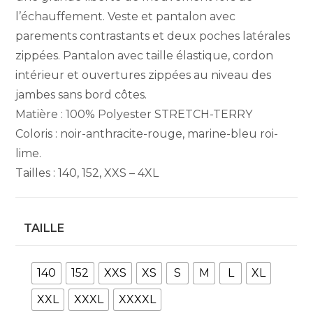
l’échauffement. Veste et pantalon avec
parements contrastants et deux poches latérales
zippées. Pantalon avec taille élastique, cordon
intérieur et ouvertures zippées au niveau des
jambes sans bord côtes.
Matière : 100% Polyester STRETCH-TERRY
Coloris : noir-anthracite-rouge, marine-bleu roi-
lime.
Tailles : 140, 152, XXS – 4XL
TAILLE
140
152
XXS
XS
S
M
L
XL
XXL
XXXL
XXXXL