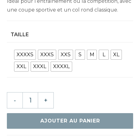
Idéal pour l’entraînement ou la compétition, avec
une coupe sportive et un col rond classique.
TAILLE
XXXXS
XXXS
XXS
S
M
L
XL
XXL
XXXL
XXXXL
quantité
-
+
de
GEWO
TEE
AJOUTER AU PANIER
SHIRT
LUGO