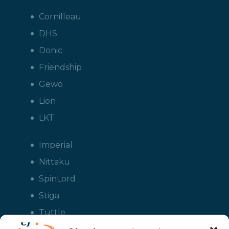
Cornilleau
DHS
Donic
Friendship
Gewo
Lion
LKT
Imperial
Nittaku
SpinLord
Stiga
Tuttle