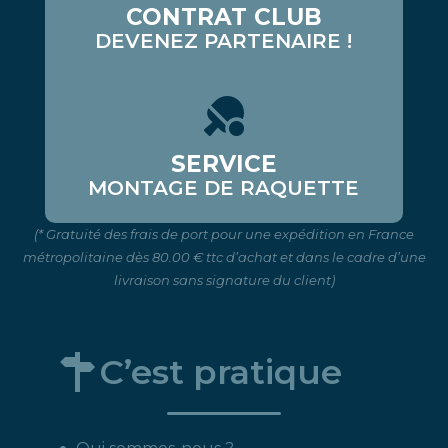
CONTRAT CLUB
DEVENEZ PARTENAIRE !
SERVICE
MONTAGE DE RAQUETTE
(* Gratuité des frais de port pour une expédition en France
métropolitaine dès 80.00 € ttc d’achat et dans le cadre d’une
livraison sans signature du client)
C’est pratique