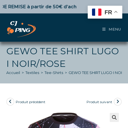
Skip
EMISE
à partir de 50€ d’achat,
10%
dès 100€,
15%
pour 
to
FR
content
MENU
GEWO TEE SHIRT LUGO
I NOIR/ROSE
Accueil
>
Textiles
>
Tee-Shirts
>
GEWO TEE SHIRT LUGO I NOIR/
Produit précédent
Produit suivant