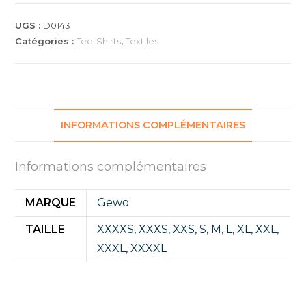
I
NOIR/ROSE
UGS :
D0143
Catégories :
Tee-Shirts
,
Textiles
INFORMATIONS COMPLÉMENTAIRES
Informations complémentaires
MARQUE
Gewo
TAILLE
XXXXS
,
XXXS
,
XXS
,
S
,
M
,
L
,
XL
,
XXL
,
XXXL
,
XXXXL