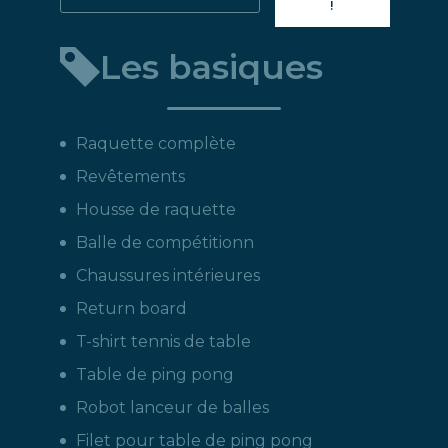
!
directement
un
Les basiques
produit
:
Raquette complète
Revêtements
Housse de raquette
Balle de compétitionn
Chaussures intérieures
Return board
T-shirt tennis de table
Table de ping pong
Robot lanceur de balles
Filet pour table de ping pong