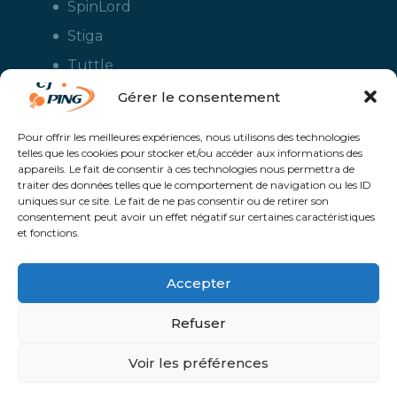
SpinLord
Stiga
Tuttle
Xiom
Gérer le consentement
Yasaka
Pour offrir les meilleures expériences, nous utilisons des technologies
telles que les cookies pour stocker et/ou accéder aux informations des
appareils. Le fait de consentir à ces technologies nous permettra de
traiter des données telles que le comportement de navigation ou les ID
uniques sur ce site. Le fait de ne pas consentir ou de retirer son
consentement peut avoir un effet négatif sur certaines caractéristiques
et fonctions.
Accepter
CJ Ping - Le spécialiste français de la vente en ligne de matériels pour
le tennis de table - Boutique en ligne ouverte aux clubs de ping pong,
aux écoles et aux pongistes amateurs - Raquettes de ping pong, sacs,
Refuser
housses, chaussures, balles, tables de ping pong, colles, nettoyants,
maillots, shorts, survêtements - Service de personnalisation et flocage
des maillots et vestes avec le logo du club et ceux de vos sponsors
Un service proposé par
Solaris @Proximité - Création de site internet à
Voir les préférences
Avranches | Manche | Normandie |