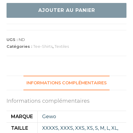
GEWO
TEE
AJOUTER AU PANIER
SHIRT
TAMARRO
II
NOIR/VERT
UGS :
ND
Catégories :
Tee-Shirts
,
Textiles
INFORMATIONS COMPLÉMENTAIRES
Informations complémentaires
MARQUE
Gewo
TAILLE
XXXXS
,
XXXS
,
XXS
,
XS
,
S
,
M
,
L
,
XL
,