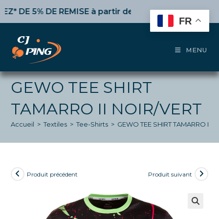
Skip
DE 5% DE REMISE
à partir de 50€ d’achat,
10%
dès 100
to
FR
content
MENU
GEWO TEE SHIRT
TAMARRO II NOIR/VERT
Accueil
>
Textiles
>
Tee-Shirts
>
GEWO TEE SHIRT TAMARRO II N
Produit précédent
Produit suivant