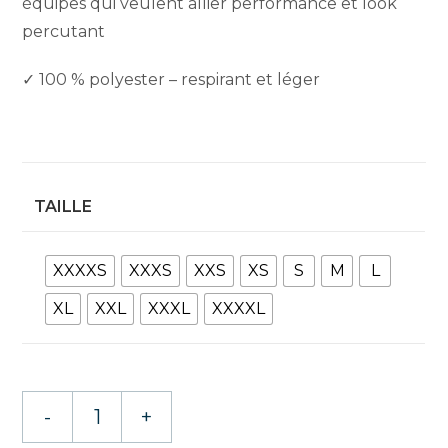
équipes qui veulent allier performance et look
percutant
✓ 100 % polyester – respirant et léger
TAILLE
XXXXS
XXXS
XXS
XS
S
M
L
XL
XXL
XXXL
XXXXL
quantité
-
+
de