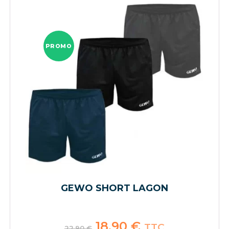
PROMO
GEWO SHORT LAGON
Le
18,90
€
Le
TTC
22,90
€