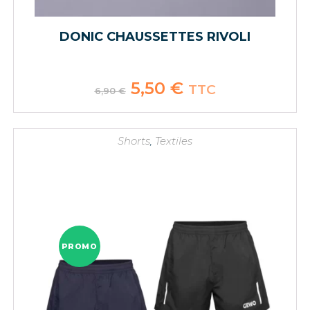
DONIC CHAUSSETTES RIVOLI
Le
5,50
€
Le
TTC
6,90
€
prix
prix
initial
actuel
était :
est :
6,90 €.
5,50 €.
Shorts
,
Textiles
PROMO