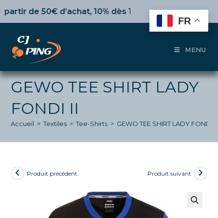
Skip
ir de 50€ d’achat,
10%
dès 100€,
15%
pour 150€ et jusq
to
FR
content
MENU
GEWO TEE SHIRT LADY
FONDI II
Accueil
>
Textiles
>
Tee-Shirts
>
GEWO TEE SHIRT LADY FONDI II
Produit précédent
Produit suivant