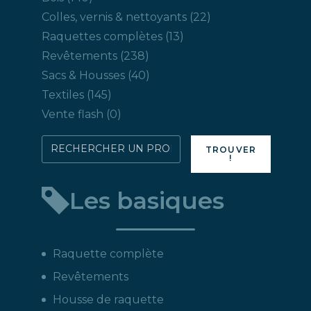
produits
22
Colles, vernis & nettoyants
22
produits
13
Raquettes complètes
13
produits
238
Revêtements
238
produits
40
Sacs & Housses
40
produits
145
Textiles
145
produits
0
Vente flash
0
produit
Rechercher
TROUVER
!
directement
un
Les basiques
produit
:
Raquette complète
Revêtements
Housse de raquette