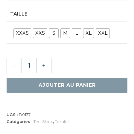
TAILLE
XXXS
XXS
S
M
L
XL
XXL
quantité
-
+
de
GEWO
TEE
AJOUTER AU PANIER
SHIRT
LADY
FONDI
II
UGS :
D0137
Catégories :
Tee-Shirts
,
Textiles