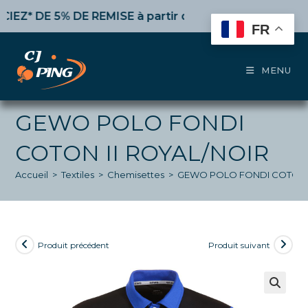
Skip
 DE 5% DE REMISE
à partir de 50€ d’achat,
10%
dès 10
to
FR
content
MENU
GEWO POLO FONDI
COTON II ROYAL/NOIR
Accueil
>
Textiles
>
Chemisettes
>
GEWO POLO FONDI COTON I
Produit précédent
Produit suivant