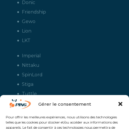
Donic
Friendship
Gewo
Lion
LKT
Imperial
Nittaku
SpinLord
Stiga
Tuttle
Xiom
Gérer le consentement
Yasaka
Pour offrir les meilleures expériences, nous utilisons des technologies
telles que les cookies pour stocker et/ou accéder aux informations des
appareils. Le fait de consentir à ces technologies nous permettra de