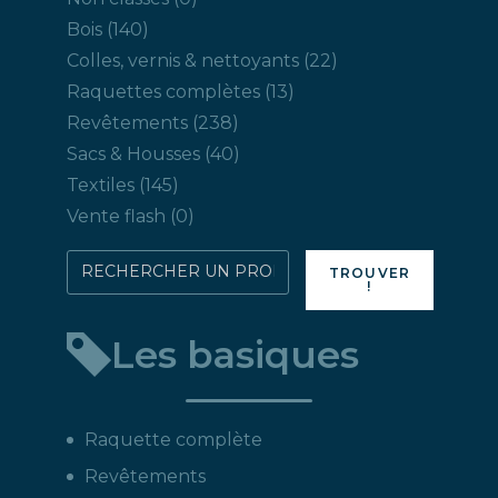
produit
140
Bois
140
produits
22
Colles, vernis & nettoyants
22
produits
13
Raquettes complètes
13
produits
238
Revêtements
238
produits
40
Sacs & Housses
40
produits
145
Textiles
145
produits
0
Vente flash
0
produit
Rechercher
TROUVER
!
directement
un
Les basiques
produit
:
Raquette complète
Revêtements