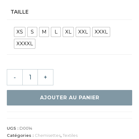
TAILLE
XS
S
M
L
XL
XXL
XXXL
XXXXL
quantité
-
+
de
GEWO
POLO
AJOUTER AU PANIER
FONDI
COTON
II
ROYAL/NOIR
UGS :
D0014
Catégories :
Chemisettes
,
Textiles