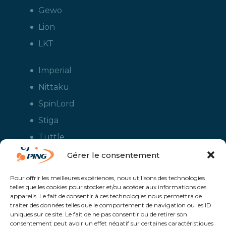
Gewo
Lion
LKT
Imperial
Nittaku
SpinLord
Stiga
Tuttle
Xiom
Gérer le consentement
Yasaka
Pour offrir les meilleures expériences, nous utilisons des technologies
telles que les cookies pour stocker et/ou accéder aux informations des
appareils. Le fait de consentir à ces technologies nous permettra de
traiter des données telles que le comportement de navigation ou les ID
uniques sur ce site. Le fait de ne pas consentir ou de retirer son
consentement peut avoir un effet négatif sur certaines caractéristiques