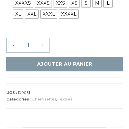
XXXXS
XXXS
XXS
XS
S
M
L
XL
XXL
XXXL
XXXXL
quantité
-
+
de
GEWO
POLO
AJOUTER AU PANIER
MARMO
I
BLEU/BLANC
UGS :
D0031
Catégories :
Chemisettes
,
Textiles