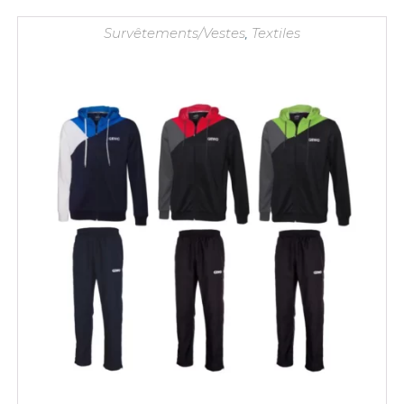
44,90 €.
25,90 €.
Survêtements/Vestes
,
Textiles