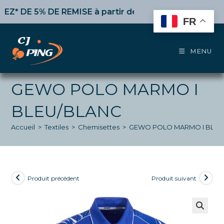
Skip
DE 5% DE REMISE
à partir de 50€ d’achat,
10%
dès 100
to
FR
content
MENU
GEWO POLO MARMO I
BLEU/BLANC
Accueil
>
Textiles
>
Chemisettes
>
GEWO POLO MARMO I BLEU
Produit précédent
Produit suivant