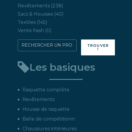
produits
238
Revêtements
238
produits
40
Sacs & Housses
40
produits
145
Textiles
145
produits
0
Vente flash
0
produit
Rechercher
TROUVER
!
directement
un
Les basiques
produit
:
Raquette complète
Revêtements
Housse de raquette
Balle de compétitionn
Chaussures intérieures