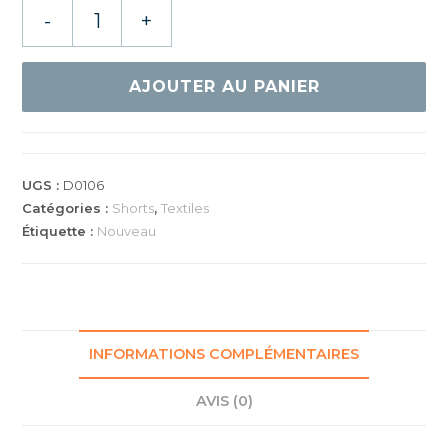
quantité
-
+
de
DONIC
SHORT
AJOUTER AU PANIER
BEAM
UGS :
D0106
Catégories :
Shorts
,
Textiles
Étiquette :
Nouveau
INFORMATIONS COMPLÉMENTAIRES
AVIS (0)