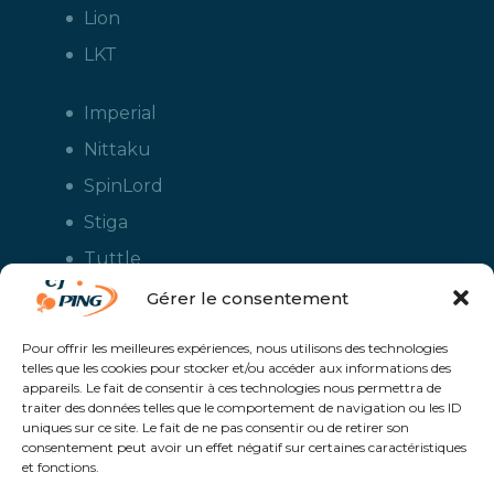
Lion
LKT
Imperial
Nittaku
SpinLord
Stiga
Tuttle
Xiom
Gérer le consentement
Yasaka
Pour offrir les meilleures expériences, nous utilisons des technologies
telles que les cookies pour stocker et/ou accéder aux informations des
appareils. Le fait de consentir à ces technologies nous permettra de
traiter des données telles que le comportement de navigation ou les ID
uniques sur ce site. Le fait de ne pas consentir ou de retirer son
consentement peut avoir un effet négatif sur certaines caractéristiques
et fonctions.