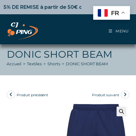
Skip
DE REMISE
à partir de 50€ d’achat,
10%
dès 100€,
15%
p
to
FR
content
MENU
DONIC SHORT BEAM
Accueil
>
Textiles
>
Shorts
>
DONIC SHORT BEAM
Produit précédent
Produit suivant