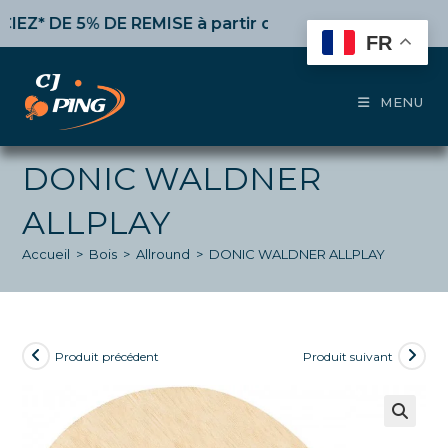
Skip
 DE 5% DE REMISE
à partir de 50€ d’achat,
10%
dès 100
to
FR
content
MENU
DONIC WALDNER
ALLPLAY
Accueil
>
Bois
>
Allround
>
DONIC WALDNER ALLPLAY
Produit précédent
Produit suivant