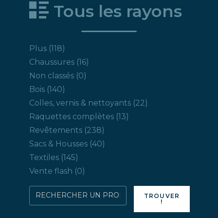
Tous les rayons
118
Plus
118
produits
16
Chaussures
16
produits
0
Non classés
0
produit
140
Bois
140
produits
22
Colles, vernis & nettoyants
22
produits
13
Raquettes complètes
13
produits
238
Revêtements
238
produits
40
Sacs & Housses
40
produits
145
Textiles
145
produits
0
Vente flash
0
produit
Rechercher
TROUVER
!
directement
un