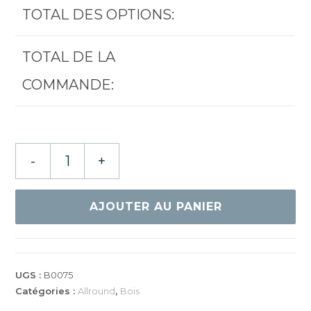
TOTAL DES OPTIONS:
TOTAL DE LA
COMMANDE:
quantité
-
+
de
DONIC
WALDNER
AJOUTER AU PANIER
ALLPLAY
UGS :
B0075
Catégories :
Allround
,
Bois