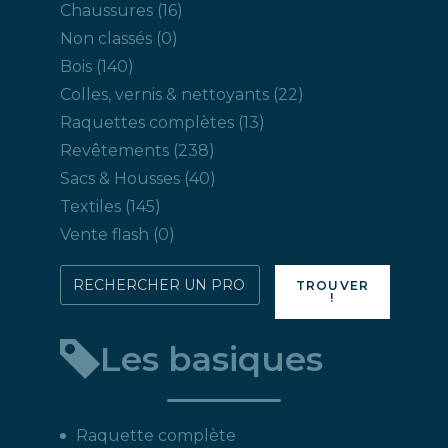
produits
16
Chaussures
16
produits
0
Non classés
0
produit
140
Bois
140
produits
22
Colles, vernis & nettoyants
22
produits
13
Raquettes complètes
13
produits
238
Revêtements
238
produits
40
Sacs & Housses
40
produits
145
Textiles
145
produits
0
Vente flash
0
produit
Rechercher
TROUVER
!
directement
un
Les basiques
produit
:
Raquette complète