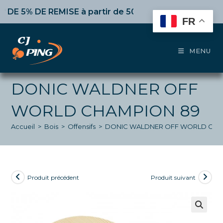
Skip
5% DE REMISE
à partir de 50€ d’achat,
10%
dès 100€,
1
to
FR
content
MENU
DONIC WALDNER OFF
WORLD CHAMPION 89
Accueil
>
Bois
>
Offensifs
>
DONIC WALDNER OFF WORLD CHA
Produit précédent
Produit suivant