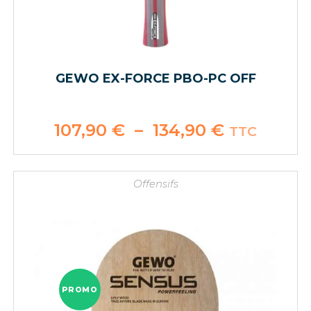
GEWO EX-FORCE PBO-PC OFF
107,90
€
–
134,90
€
Plage
TTC
de
prix :
107,90 €
à
134,90 €
Offensifs
PROMO