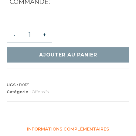
COMMANDE:
quantité
-
+
de
DONIC
WALDNER
AJOUTER AU PANIER
OFF
WORLD
CHAMPION
89
UGS :
B0121
Catégorie :
Offensifs
INFORMATIONS COMPLÉMENTAIRES