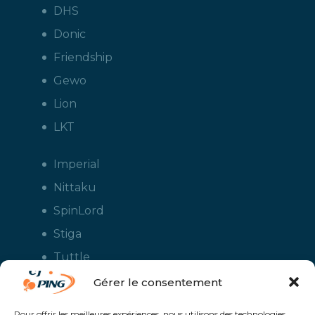
DHS
Donic
Friendship
Gewo
Lion
LKT
Imperial
Nittaku
SpinLord
Stiga
Tuttle
Xiom
Gérer le consentement
Yasaka
Pour offrir les meilleures expériences, nous utilisons des technologies