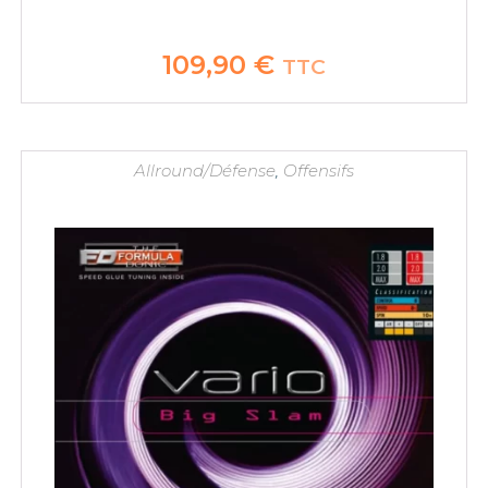
109,90
€
TTC
Allround/Défense
,
Offensifs