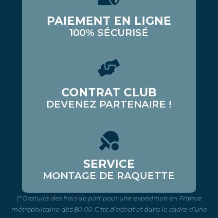
PAIEMENT EN LIGNE
100% SÉCURISÉ
CONTRAT CLUB
DEVENEZ PARTENAIRE !
SERVICE
MONTAGE DE RAQUETTE
(* Gratuité des frais de port pour une expédition en France
métropolitaine dès 80.00 € ttc d’achat et dans le cadre d’une