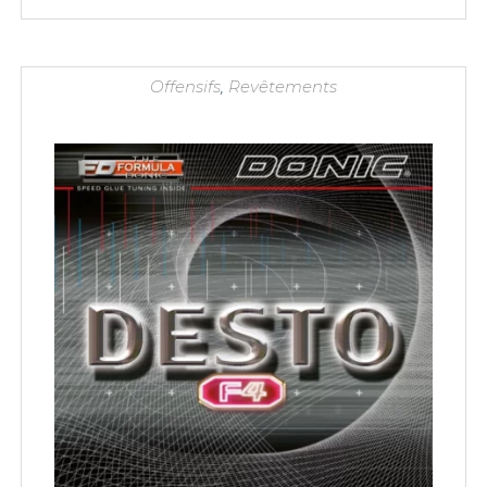
initial
actuel
était :
est :
39,90 €.
33,90 €.
Offensifs
,
Revêtements