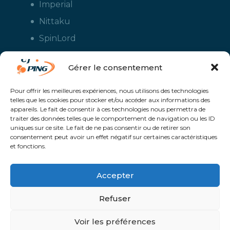
Imperial
Nittaku
SpinLord
Stiga
Gérer le consentement
Tuttle
Xiom
Pour offrir les meilleures expériences, nous utilisons des technologies
telles que les cookies pour stocker et/ou accéder aux informations des
Yasaka
appareils. Le fait de consentir à ces technologies nous permettra de
traiter des données telles que le comportement de navigation ou les ID
uniques sur ce site. Le fait de ne pas consentir ou de retirer son
consentement peut avoir un effet négatif sur certaines caractéristiques
et fonctions.
Accepter
Refuser
CJ Ping - Le spécialiste français de la vente en ligne de matériels pour
le tennis de table - Boutique en ligne ouverte aux clubs de ping pong,
aux écoles et aux pongistes amateurs - Raquettes de ping pong, sacs,
Voir les préférences
housses, chaussures, balles, tables de ping pong, colles, nettoyants,