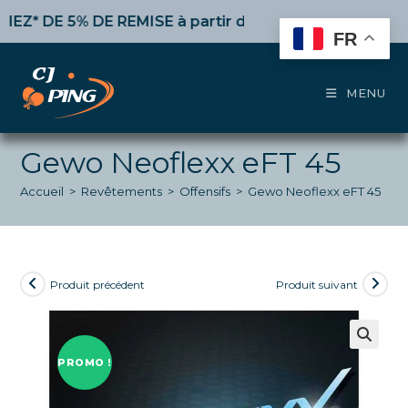
Skip
DE 5% DE REMISE
à partir de 50€ d’achat,
10%
dès 100
to
FR
content
MENU
Gewo Neoflexx eFT 45
Accueil
>
Revêtements
>
Offensifs
>
Gewo Neoflexx eFT 45
Produit précédent
Produit suivant
PROMO !