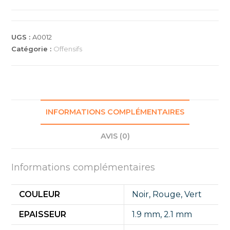
45
UGS :
A0012
Catégorie :
Offensifs
INFORMATIONS COMPLÉMENTAIRES
AVIS (0)
Informations complémentaires
COULEUR
Noir
,
Rouge
,
Vert
EPAISSEUR
1.9 mm
,
2.1 mm