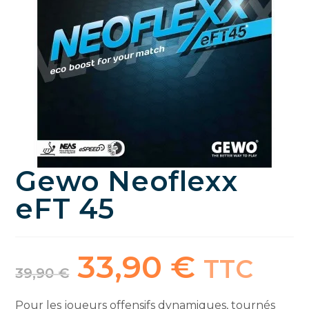
Gewo Neoflexx
eFT 45
33,90
€
Le
Le
TTC
prix
prix
39,90
€
initial
actuel
était :
est :
39,90 €.
33,90 €.
Pour les joueurs offensifs dynamiques, tournés