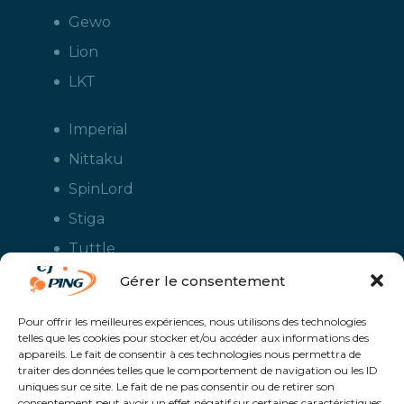
Gewo
Lion
LKT
Imperial
Nittaku
SpinLord
Stiga
Tuttle
Xiom
Gérer le consentement
Yasaka
Pour offrir les meilleures expériences, nous utilisons des technologies
telles que les cookies pour stocker et/ou accéder aux informations des
appareils. Le fait de consentir à ces technologies nous permettra de
traiter des données telles que le comportement de navigation ou les ID
uniques sur ce site. Le fait de ne pas consentir ou de retirer son
consentement peut avoir un effet négatif sur certaines caractéristiques