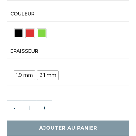
COULEUR
EPAISSEUR
1.9 mm
2.1 mm
quantité
-
+
de
Gewo
Neoflexx
AJOUTER AU PANIER
eFT