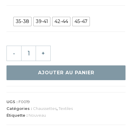
35-38
39-41
42-44
45-47
quantité
-
+
de
GEWO
CHAUSSETTES
AJOUTER AU PANIER
STEP
FLEX
III
UGS :
F0019
Catégories :
Chaussettes
,
Textiles
Étiquette :
Nouveau