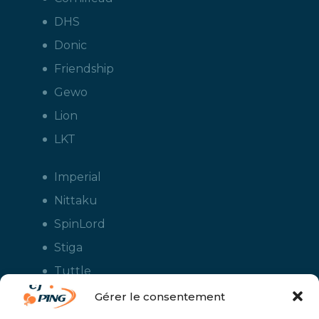
DHS
Donic
Friendship
Gewo
Lion
LKT
Imperial
Nittaku
SpinLord
Stiga
Tuttle
Xiom
Gérer le consentement
Yasaka