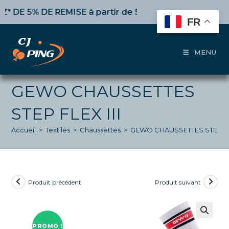
Skip
 5% DE REMISE
à partir de 50€ d’achat,
10%
dès 100€,
to
FR
content
MENU
GEWO CHAUSSETTES
STEP FLEX III
Accueil
>
Textiles
>
Chaussettes
>
GEWO CHAUSSETTES STEP FLE
Produit précédent
Produit suivant
PROMO !