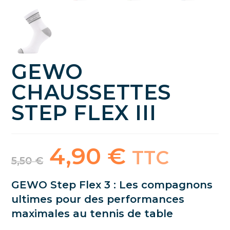
GEWO
CHAUSSETTES
STEP FLEX III
4,90
€
Le
Le
TTC
prix
prix
5,50
€
initial
actuel
était :
est :
5,50 €.
4,90 €.
GEWO Step Flex 3 : Les compagnons
ultimes pour des performances
maximales au tennis de table