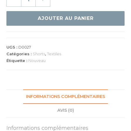
de
GEWO
SHORT
AJOUTER AU PANIER
PAZA
BLEU
UGS :
D0027
Catégories :
Shorts
,
Textiles
Étiquette :
Nouveau
INFORMATIONS COMPLÉMENTAIRES
AVIS (0)
Informations complémentaires