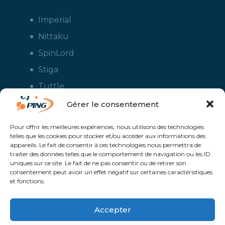
Imperial
Nittaku
SpinLord
Stiga
Tuttle
Xiom
Gérer le consentement
Yasaka
Pour offrir les meilleures expériences, nous utilisons des technologies
telles que les cookies pour stocker et/ou accéder aux informations des
appareils. Le fait de consentir à ces technologies nous permettra de
traiter des données telles que le comportement de navigation ou les ID
uniques sur ce site. Le fait de ne pas consentir ou de retirer son
consentement peut avoir un effet négatif sur certaines caractéristiques
et fonctions.
Accepter
CJ Ping - Le spécialiste français de la vente en ligne de matériels pour
le tennis de table - Boutique en ligne ouverte aux clubs de ping pong,