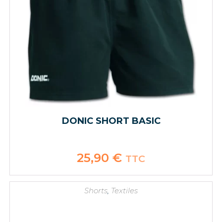
DONIC SHORT BASIC
25,90
€
TTC
Shorts
,
Textiles