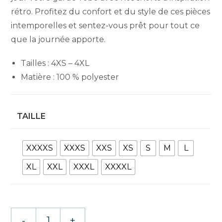
rétro. Profitez du confort et du style de ces pièces
intemporelles et sentez-vous prêt pour tout ce
que la journée apporte.
Tailles : 4XS – 4XL
Matière : 100 % polyester
TAILLE
XXXXS
XXXS
XXS
XS
S
M
L
XL
XXL
XXXL
XXXXL
quantité
-
+