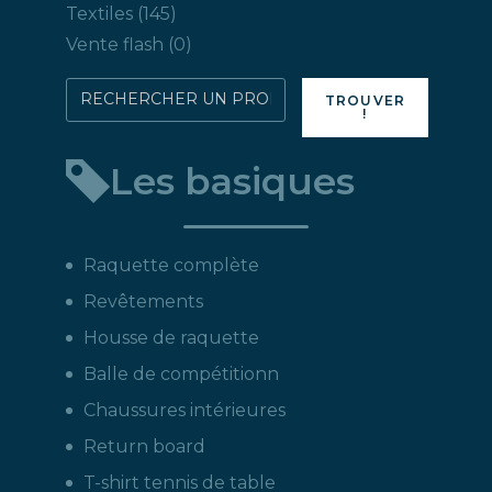
produits
145
Textiles
145
produits
0
Vente flash
0
produit
Rechercher
TROUVER
!
directement
un
Les basiques
produit
:
Raquette complète
Revêtements
Housse de raquette
Balle de compétitionn
Chaussures intérieures
Return board
T-shirt tennis de table