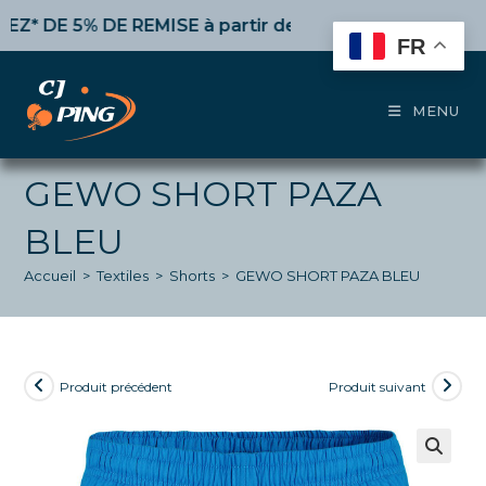
Skip
DE 5% DE REMISE
à partir de 50€ d’achat,
10%
dès 100
to
FR
content
MENU
GEWO SHORT PAZA
BLEU
Accueil
>
Textiles
>
Shorts
>
GEWO SHORT PAZA BLEU
Produit précédent
Produit suivant