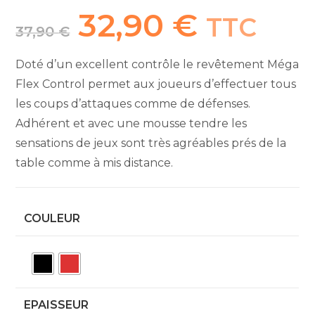
32,90
€
Le
Le
TTC
prix
prix
37,90
€
initial
actuel
était :
est :
37,90 €.
32,90 €.
Doté d’un excellent contrôle le revêtement Méga
Flex Control permet aux joueurs d’effectuer tous
les coups d’attaques comme de défenses.
Adhérent et avec une mousse tendre les
sensations de jeux sont très agréables prés de la
table comme à mis distance.
COULEUR
EPAISSEUR