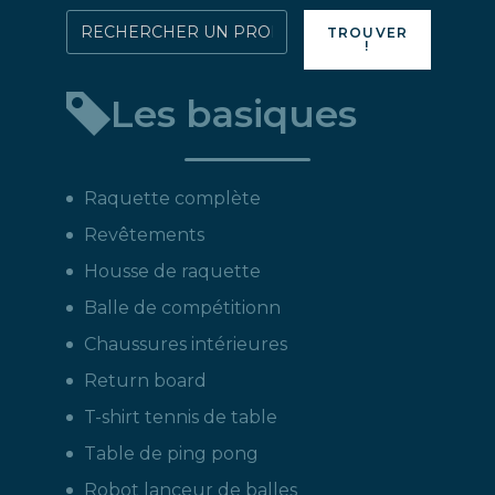
produit
Rechercher
TROUVER
!
directement
un
Les basiques
produit
:
Raquette complète
Revêtements
Housse de raquette
Balle de compétitionn
Chaussures intérieures
Return board
T-shirt tennis de table
Table de ping pong
Robot lanceur de balles