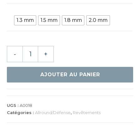
1.3 mm
1.5 mm
1.8 mm
2.0 mm
quantité
-
+
de
GEWO
MEGA
AJOUTER AU PANIER
FLEX
CONTROL
UGS :
A0018
Catégories :
Allround/Défense
,
Revêtements