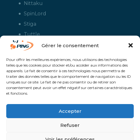
Nittaku
SpinLord
Stiga
Tuttle
Xiom
Gérer le consentement
Yasaka
Pour offrir les meilleures expériences, nous utilisons des technologies
telles que les cookies pour stocker et/ou accéder aux informations des
appareils. Le fait de consentir à ces technologies nous permettra de
traiter des données telles que le comportement de navigation ou les ID
uniques sur ce site. Le fait de ne pas consentir ou de retirer son
consentement peut avoir un effet négatif sur certaines caractéristiques
et fonctions.
Accepter
CJ Ping - Le spécialiste français de la vente en ligne de matériels pour
le tennis de table - Boutique en ligne ouverte aux clubs de ping pong,
aux écoles et aux pongistes amateurs - Raquettes de ping pong, sacs,
Refuser
housses, chaussures, balles, tables de ping pong, colles, nettoyants,
maillots, shorts, survêtements - Service de personnalisation et flocage
des maillots et vestes avec le logo du club et ceux de vos sponsors
Un service proposé par
Solaris @Proximité - Création de site internet à
Voir les préférences