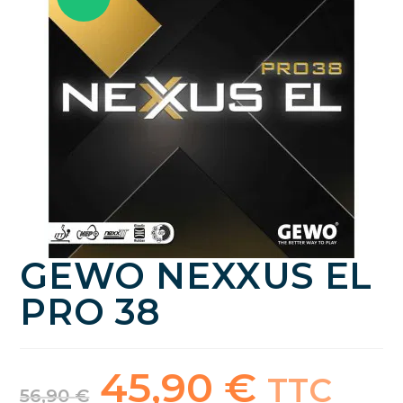
GEWO NEXXUS EL
PRO 38
45,90
€
Le
Le
TTC
prix
prix
56,90
€
initial
actuel