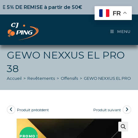
Skip
 DE REMISE
à partir de 50€ d’achat,
10%
dès 100€,
15%
to
FR
content
MENU
GEWO NEXXUS EL PRO
38
Accueil
>
Revêtements
>
Offensifs
>
GEWO NEXXUS EL PRO 38
Produit précédent
Produit suivant
PROMO !