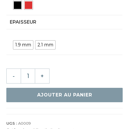
EPAISSEUR
1.9 mm
2.1 mm
quantité
-
+
de
GEWO
NEXXUS
AJOUTER AU PANIER
EL
PRO
38
UGS :
A0009