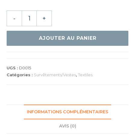
quantité
-
+
de
GEWO
SURVÊTEMENT
AJOUTER AU PANIER
AURORA
UGS :
D0015
Catégories :
Survêtements/Vestes
,
Textiles
INFORMATIONS COMPLÉMENTAIRES
AVIS (0)