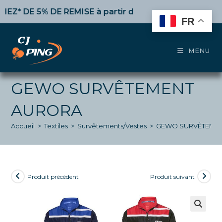
Skip
 DE 5% DE REMISE
à partir de 50€ d’achat,
10%
dès 100
to
FR
content
MENU
GEWO SURVÊTEMENT
AURORA
Accueil
>
Textiles
>
Survêtements/Vestes
>
GEWO SURVÊTEME
Produit précédent
Produit suivant