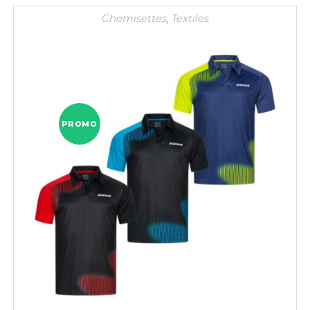
34,90 €.
17,45 €.
Chemisettes
,
Textiles
PROMO