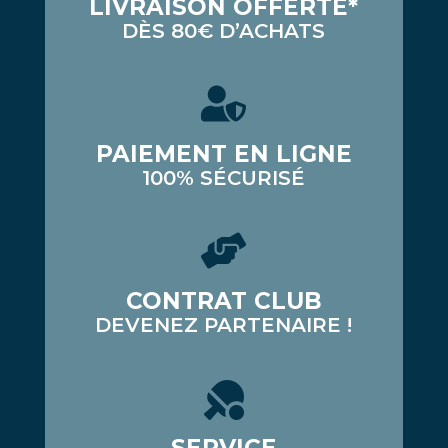
LIVRAISON OFFERTE*
DÈS 80€ D’ACHATS
PAIEMENT EN LIGNE
100% SÉCURISÉ
CONTRAT CLUB
DEVENEZ PARTENAIRE !
SERVICE