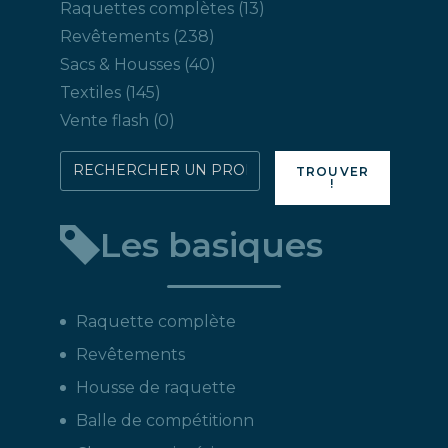
produits
13
Raquettes complètes
13
produits
238
Revêtements
238
produits
40
Sacs & Housses
40
produits
145
Textiles
145
produits
0
Vente flash
0
produit
Rechercher
TROUVER
!
directement
un
Les basiques
produit
:
Raquette complète
Revêtements
Housse de raquette
Balle de compétitionn