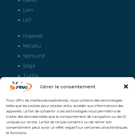
Gewo
Lion
LKT
Imperial
Nittaku
SpinLord
Stiga
Tuttle
Xiom
Gérer le consentement
Yasaka
Pour offrir les meilleures expériences, nous utilisons des technologies
telles que les cookies pour stocker et/ou accéder aux informations des
appareils. Le fait de consentir à ces technologies nous permettra de
traiter des données telles que le comportement de navigation ou les ID
uniques sur ce site. Le fait de ne pas consentir ou de retirer son
consentement peut avoir un effet négatif sur certaines caractéristiques
et fonctions.