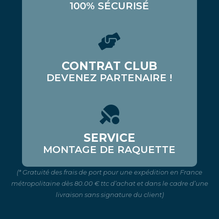
100% SÉCURISÉ
CONTRAT CLUB
DEVENEZ PARTENAIRE !
SERVICE
MONTAGE DE RAQUETTE
(* Gratuité des frais de port pour une expédition en France
métropolitaine dès 80.00 € ttc d’achat et dans le cadre d’une
livraison sans signature du client)