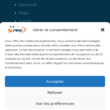
SpinLord
Stiga
Tuttle
Xiom
Gérer le consentement
Yasaka
Pour offrir les meilleures expériences, nous utilisons des technologies
telles que les cookies pour stocker et/ou accéder aux informations des
appareils. Le fait de consentir à ces technologies nous permettra de
traiter des données telles que le comportement de navigation ou les ID
uniques sur ce site. Le fait de ne pas consentir ou de retirer son
consentement peut avoir un effet négatif sur certaines caractéristiques
et fonctions.
Accepter
CJ Ping - Le spécialiste français de la vente en ligne de matériels pour
le tennis de table - Boutique en ligne ouverte aux clubs de ping pong,
aux écoles et aux pongistes amateurs - Raquettes de ping pong, sacs,
Refuser
housses, chaussures, balles, tables de ping pong, colles, nettoyants,
maillots, shorts, survêtements - Service de personnalisation et flocage
des maillots et vestes avec le logo du club et ceux de vos sponsors
Un service proposé par
Solaris @Proximité - Création de site internet à
Voir les préférences
Avranches | Manche | Normandie |