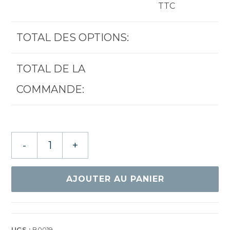
TTC
TOTAL DES OPTIONS:
TOTAL DE LA
COMMANDE:
quantité
-
+
de
HALLMARK
AURORA
AJOUTER AU PANIER
UGS :
B0019