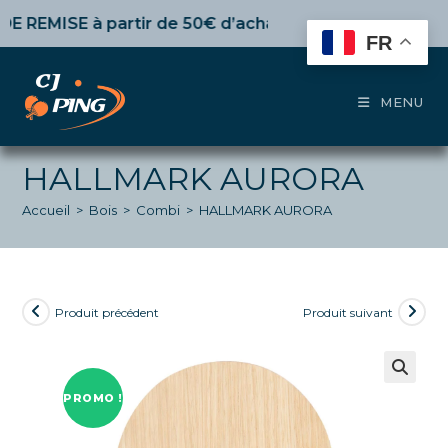
Skip
EMISE
à partir de 50€ d’achat,
10%
dès 100€,
15%
pour 
to
FR
content
MENU
HALLMARK AURORA
Accueil
>
Bois
>
Combi
>
HALLMARK AURORA
Produit précédent
Produit suivant
PROMO !