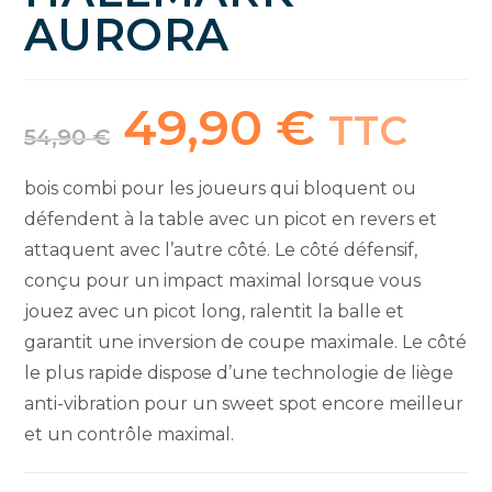
AURORA
49,90
€
Le
Le
TTC
prix
prix
54,90
€
initial
actuel
était :
est :
54,90 €.
49,90 €.
bois combi pour les joueurs qui bloquent ou
défendent à la table avec un picot en revers et
attaquent avec l’autre côté. Le côté défensif,
conçu pour un impact maximal lorsque vous
jouez avec un picot long, ralentit la balle et
garantit une inversion de coupe maximale. Le côté
le plus rapide dispose d’une technologie de liège
anti-vibration pour un sweet spot encore meilleur
et un contrôle maximal.