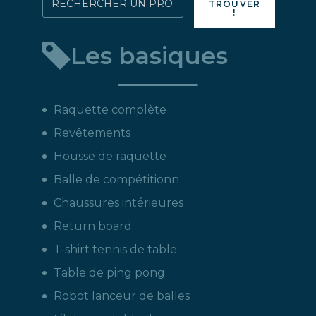
TROUVER
!
directement
un
Les basiques
produit
:
Raquette complète
Revêtements
Housse de raquette
Balle de compétitionn
Chaussures intérieures
Return board
T-shirt tennis de table
Table de ping pong
Robot lanceur de balles