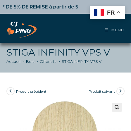
Skip
 5% DE REMISE
à partir de 50€ d’achat,
10%
dès 100€,
to
FR
content
MENU
STIGA INFINITY VPS V
Accueil
>
Bois
>
Offensifs
>
STIGA INFINITY VPS V
Produit précédent
Produit suivant