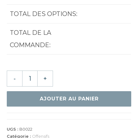
TOTAL DES OPTIONS:
TOTAL DE LA
COMMANDE:
quantité
-
+
de
STIGA
INFINITY
AJOUTER AU PANIER
VPS
V
UGS :
B0022
Catégorie :
Offensifs