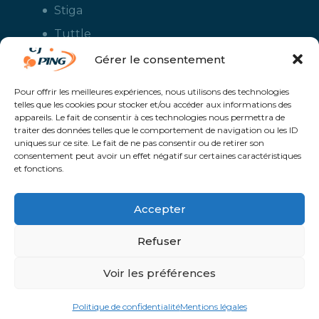
Stiga
Tuttle
Xiom
Gérer le consentement
Yasaka
Pour offrir les meilleures expériences, nous utilisons des technologies
telles que les cookies pour stocker et/ou accéder aux informations des
appareils. Le fait de consentir à ces technologies nous permettra de
traiter des données telles que le comportement de navigation ou les ID
uniques sur ce site. Le fait de ne pas consentir ou de retirer son
consentement peut avoir un effet négatif sur certaines caractéristiques
et fonctions.
Accepter
CJ Ping - Le spécialiste français de la vente en ligne de matériels pour
le tennis de table - Boutique en ligne ouverte aux clubs de ping pong,
aux écoles et aux pongistes amateurs - Raquettes de ping pong, sacs,
Refuser
housses, chaussures, balles, tables de ping pong, colles, nettoyants,
maillots, shorts, survêtements - Service de personnalisation et flocage
des maillots et vestes avec le logo du club et ceux de vos sponsors
Un service proposé par
Solaris @Proximité - Création de site internet à
Voir les préférences
Avranches | Manche | Normandie |
Politique de confidentialité
Mentions légales