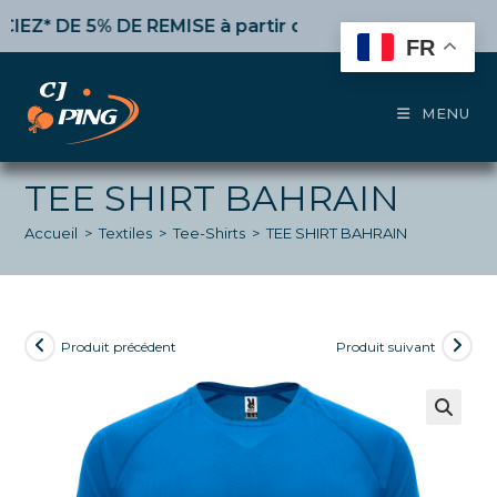
Skip
* DE 5% DE REMISE
à partir de 50€ d’achat,
10%
dès 10
to
FR
content
MENU
TEE SHIRT BAHRAIN
Accueil
>
Textiles
>
Tee-Shirts
>
TEE SHIRT BAHRAIN
Produit précédent
Produit suivant