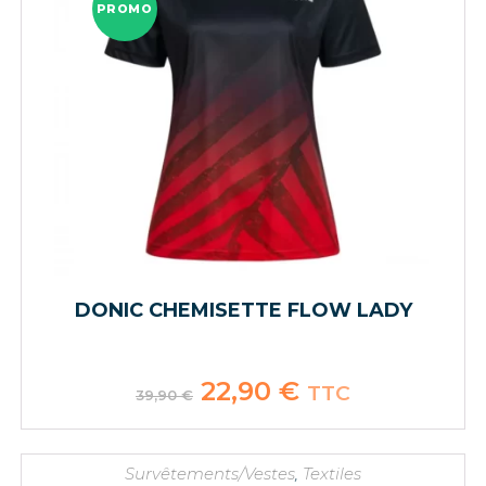
PROMO
DONIC CHEMISETTE FLOW LADY
Le
22,90
€
Le
TTC
39,90
€
prix
prix
initial
actuel
était :
est :
39,90 €.
22,90 €.
Survêtements/Vestes
,
Textiles