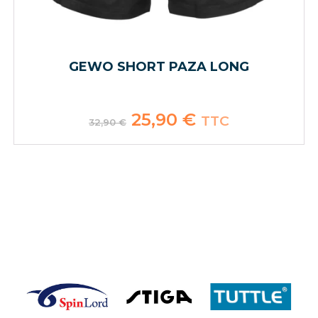
GEWO SHORT PAZA LONG
Le
25,90
€
Le
TTC
32,90
€
prix
prix
initial
actuel
était :
est :
32,90 €.
25,90 €.