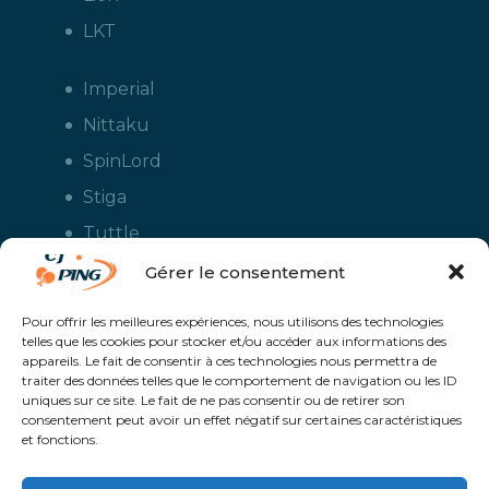
LKT
Imperial
Nittaku
SpinLord
Stiga
Tuttle
Xiom
Gérer le consentement
Yasaka
Pour offrir les meilleures expériences, nous utilisons des technologies
telles que les cookies pour stocker et/ou accéder aux informations des
appareils. Le fait de consentir à ces technologies nous permettra de
traiter des données telles que le comportement de navigation ou les ID
uniques sur ce site. Le fait de ne pas consentir ou de retirer son
consentement peut avoir un effet négatif sur certaines caractéristiques
et fonctions.