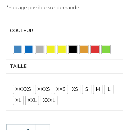
*Flocage possible sur demande
COULEUR
TAILLE
XXXXS
XXXS
XXS
XS
S
M
L
XL
XXL
XXXL
quantité