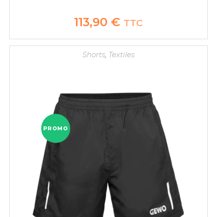
113,90
€
TTC
Shorts
,
Textiles
PROMO