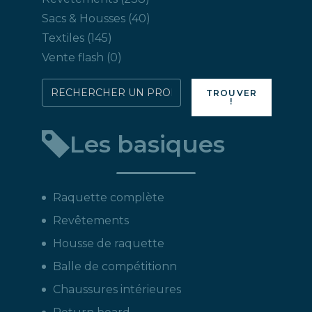
produits
40
Sacs & Housses
40
produits
145
Textiles
145
produits
0
Vente flash
0
produit
Rechercher
TROUVER
!
directement
un
Les basiques
produit
:
Raquette complète
Revêtements
Housse de raquette
Balle de compétitionn
Chaussures intérieures