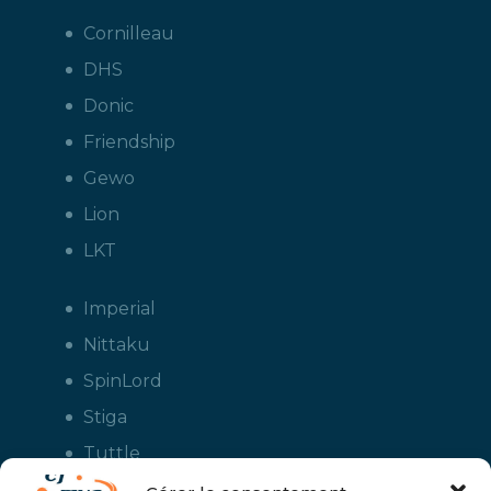
Cornilleau
DHS
Donic
Friendship
Gewo
Lion
LKT
Imperial
Nittaku
SpinLord
Stiga
Tuttle
Xiom