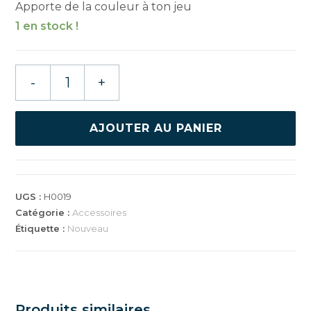
Apporte de la couleur à ton jeu
1 en stock !
quantité
-
+
de
XIOM
BANDE
AJOUTER AU PANIER
DE
PROTECTION
SPIN
UGS :
H0019
Catégorie :
Accessoires
Étiquette :
Nouveau
Produits similaires