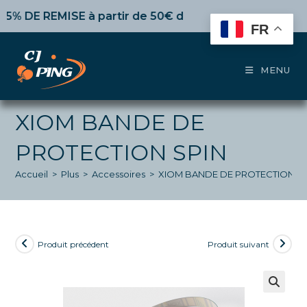
Skip
 DE REMISE
à partir de 50€ d’achat,
10%
dès 100€,
15%
to
FR
content
MENU
XIOM BANDE DE
PROTECTION SPIN
Accueil
>
Plus
>
Accessoires
>
XIOM BANDE DE PROTECTION S
Produit précédent
Produit suivant