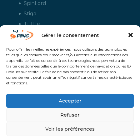
SpinLord
Stiga
Tuttle
Xiom
Gérer le consentement
Yasaka
Pour offrir les meilleures expériences, nous utilisons des technologies
telles que les cookies pour stocker et/ou accéder aux informations des
appareils. Le fait de consentir à ces technologies nous permettra de
traiter des données telles que le comportement de navigation ou les ID
uniques sur ce site. Le fait de ne pas consentir ou de retirer son
consentement peut avoir un effet négatif sur certaines caractéristiques
et fonctions.
Accepter
CJ Ping - Le spécialiste français de la vente en ligne de matériels pour
le tennis de table - Boutique en ligne ouverte aux clubs de ping pong,
aux écoles et aux pongistes amateurs - Raquettes de ping pong, sacs,
Refuser
housses, chaussures, balles, tables de ping pong, colles, nettoyants,
maillots, shorts, survêtements - Service de personnalisation et flocage
des maillots et vestes avec le logo du club et ceux de vos sponsors
Un service proposé par
Solaris @Proximité - Création de site internet à
Voir les préférences
Avranches | Manche | Normandie |