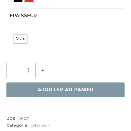
EPAISSEUR
Max
quantité
-
+
de
Xiom
Omega
AJOUTER AU PANIER
V
Tour
UGS :
A0051
Catégorie :
Offensifs +