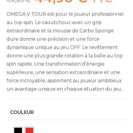
49,90
€
initial
actuel
était :
est :
49,90 €.
44,90 €.
OMEGA V TOUR est pour le joueur professionnel
au top spin. Le caoutchouc avec un grip
extraordinaire et la mousse de Carbo Sponge
dure donne une précision et une force
dynamique unique au jeu OFF. Le revêtement
donne une plus grande rotation à la balle au top
spin rapide. Une transformation d’énergie
supérieure, une sensation extraordinaire et une
force incroyable, apportent au joueur ambitieux
un avantage unique en chaque situation du jeu.
COULEUR