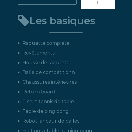
!
directement
un
Les basiques
produit
:
Raquette complète
Revêtements
Housse de raquette
Balle de compétitionn
Chaussures intérieures
Return board
T-shirt tennis de table
Table de ping pong
Robot lanceur de balles
Filet pour table de ping pong