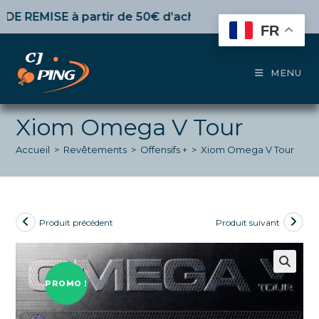
Skip
EMISE
à partir de 50€ d’achat,
10%
dès 100€,
15%
pour 1
to
FR
content
MENU
Xiom Omega V Tour
Accueil
>
Revêtements
>
Offensifs +
>
Xiom Omega V Tour
Produit précédent
Produit suivant
PROMO !