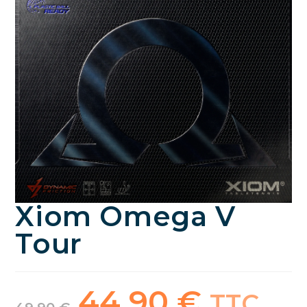
Xiom Omega V
Tour
44,90
€
Le
Le
TTC
prix
prix