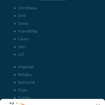
Cornilleau
DHS
Donic
Friendship
Gewo
Lion
LKT
Imperial
Nittaku
SpinLord
Stiga
Tuttle