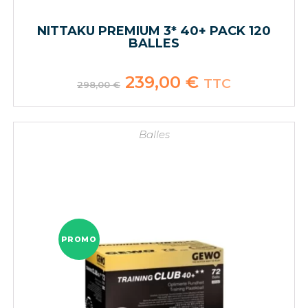
NITTAKU PREMIUM 3* 40+ PACK 120
BALLES
Le
239,00
€
Le
TTC
298,00
€
prix
prix
initial
actuel
était :
est :
298,00 €.
239,00 €.
Balles
PROMO