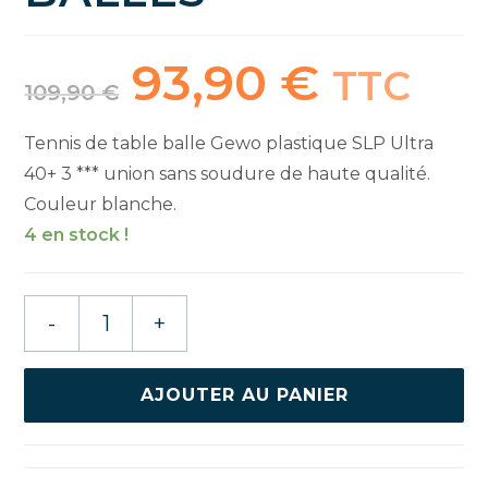
93,90
€
Le
Le
TTC
prix
prix
109,90
€
initial
actuel
était :
est :
109,90 €.
93,90 €.
Tennis de table balle Gewo plastique SLP Ultra
40+ 3 *** union sans soudure de haute qualité.
Couleur blanche.
4 en stock !
quantité
-
+
de
GEWO
ULTRA
AJOUTER AU PANIER
SLP
40+
3*