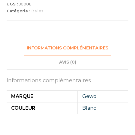
PACK
UGS :
J0008
72
Catégorie :
Balles
BALLES
INFORMATIONS COMPLÉMENTAIRES
AVIS (0)
Informations complémentaires
MARQUE
Gewo
COULEUR
Blanc