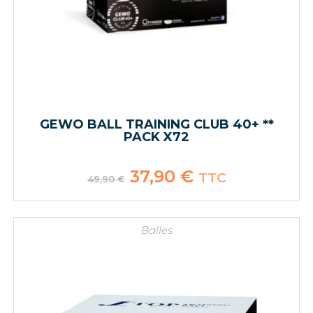
GEWO BALL TRAINING CLUB 40+ **
PACK X72
Le
37,90
€
Le
TTC
49,90
€
prix
prix
initial
actuel
était :
est :
49,90 €.
37,90 €.
Balles