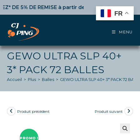
Skip
DE 5% DE REMISE
à partir de 50€ d’achat,
10%
dès 100
to
FR
content
MENU
GEWO ULTRA SLP 40+
3* PACK 72 BALLES
Accueil
>
Plus
>
Balles
>
GEWO ULTRA SLP 40+ 3* PACK 72 BALL
Produit précédent
Produit suivant
PROMO !