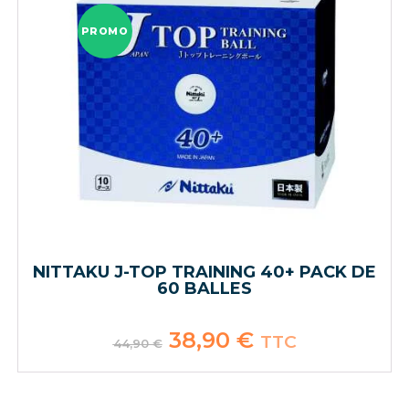
PROMO
NITTAKU J-TOP TRAINING 40+ PACK DE
60 BALLES
Le
38,90
€
Le
TTC
44,90
€
prix
prix
initial
actuel
était :
est :
44,90 €.
38,90 €.