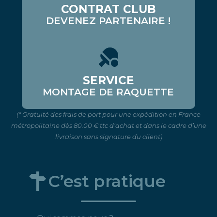
CONTRAT CLUB
DEVENEZ PARTENAIRE !
SERVICE
MONTAGE DE RAQUETTE
(* Gratuité des frais de port pour une expédition en France
métropolitaine dès 80.00 € ttc d’achat et dans le cadre d’une
livraison sans signature du client)
C’est pratique