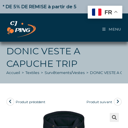
Skip
 5% DE REMISE
à partir de 50€ d’achat,
10%
dès 100€,
to
FR
content
MENU
DONIC VESTE A
CAPUCHE TRIP
Accueil
>
Textiles
>
Survêtements/Vestes
>
DONIC VESTE A CAP
Produit précédent
Produit suivant