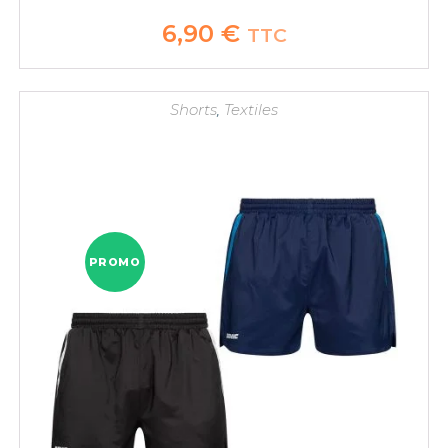
6,90
€
TTC
Shorts
,
Textiles
PROMO