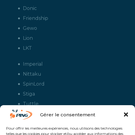
Donic
Friendship
Gewo
Lion
LKT
Imperial
Nittaku
SpinLord
Stiga
Tuttle
Xiom
Gérer le consentement
Yasaka
Pour offrir les meilleures expériences, nous utilisons des technologies
telles que les cookies pour stocker et/ou accéder aux informations des