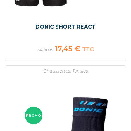
DONIC SHORT REACT
Le
17,45
€
Le
TTC
34,90
€
prix
prix
initial
actuel
était :
est :
34,90 €.
17,45 €.
Chaussettes
,
Textiles
PROMO