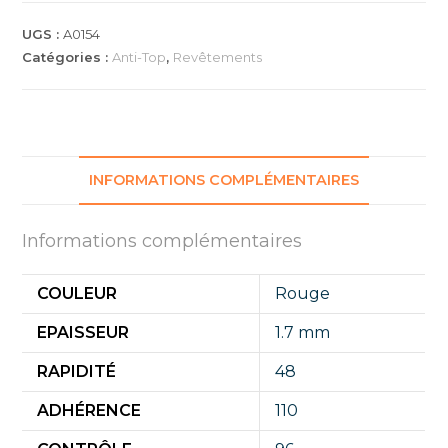
S
3
UGS :
A0154
PRO
Catégories :
Anti-Top
,
Revêtements
INFORMATIONS COMPLÉMENTAIRES
Informations complémentaires
COULEUR
Rouge
EPAISSEUR
1.7 mm
RAPIDITÉ
48
ADHÉRENCE
110