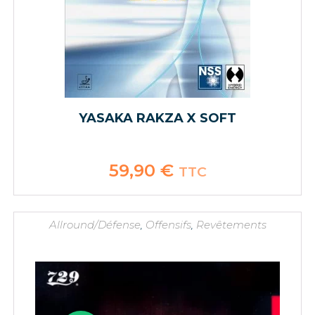
YASAKA RAKZA X SOFT
59,90
€
TTC
Allround/Défense
,
Offensifs
,
Revêtements