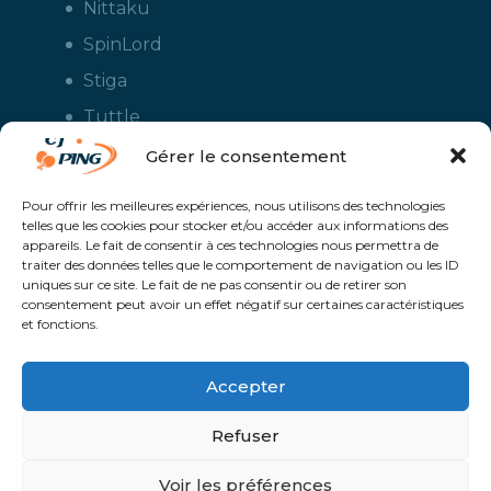
Nittaku
SpinLord
Stiga
Tuttle
Xiom
Gérer le consentement
Yasaka
Pour offrir les meilleures expériences, nous utilisons des technologies
telles que les cookies pour stocker et/ou accéder aux informations des
appareils. Le fait de consentir à ces technologies nous permettra de
traiter des données telles que le comportement de navigation ou les ID
uniques sur ce site. Le fait de ne pas consentir ou de retirer son
consentement peut avoir un effet négatif sur certaines caractéristiques
et fonctions.
Accepter
CJ Ping - Le spécialiste français de la vente en ligne de matériels pour
le tennis de table - Boutique en ligne ouverte aux clubs de ping pong,
aux écoles et aux pongistes amateurs - Raquettes de ping pong, sacs,
Refuser
housses, chaussures, balles, tables de ping pong, colles, nettoyants,
maillots, shorts, survêtements - Service de personnalisation et flocage
des maillots et vestes avec le logo du club et ceux de vos sponsors
Un service proposé par
Solaris @Proximité - Création de site internet à
Voir les préférences