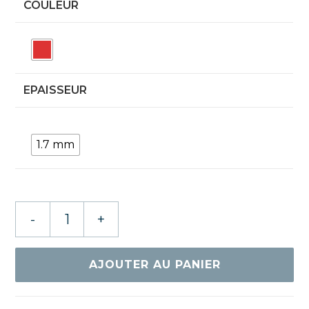
COULEUR
EPAISSEUR
1.7 mm
quantité
-
+
de
DR
NEUBAUER
AJOUTER AU PANIER
A-
B-