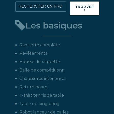
Rechercher
TROUVER
!
directement
un
Les basiques
produit
:
Raquette complète
Revêtements
Housse de raquette
Balle de compétitionn
Chaussures intérieures
Return board
T-shirt tennis de table
Table de ping pong
Robot lanceur de balles