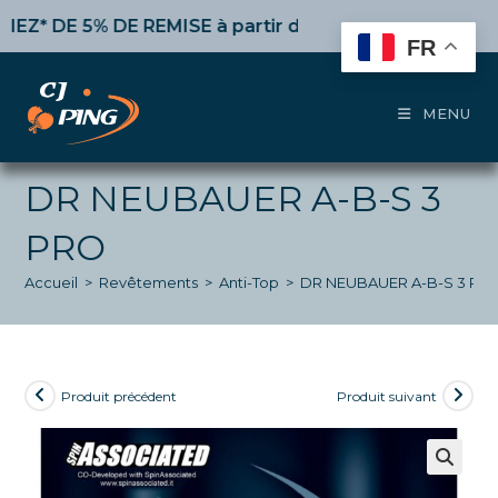
Skip
DE 5% DE REMISE
à partir de 50€ d’achat,
10%
dès 100€
to
FR
content
MENU
DR NEUBAUER A-B-S 3
PRO
Accueil
>
Revêtements
>
Anti-Top
>
DR NEUBAUER A-B-S 3 PR
Produit précédent
Produit suivant