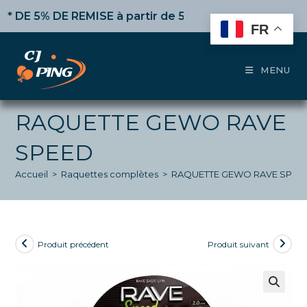
Skip
E 5% DE REMISE
à partir de 50€ d’achat,
10%
dès 100€,
to
FR
content
MENU
RAQUETTE GEWO RAVE
SPEED
Accueil
>
Raquettes complètes
>
RAQUETTE GEWO RAVE SPEE
Produit précédent
Produit suivant