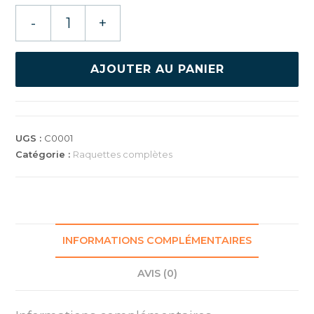
quantité
-
+
de
RAQUETTE
GEWO
AJOUTER AU PANIER
RAVE
SPEED
UGS :
C0001
Catégorie :
Raquettes complètes
INFORMATIONS COMPLÉMENTAIRES
AVIS (0)