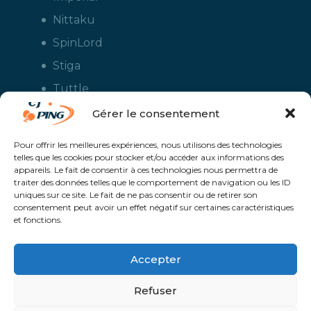
Nittaku
SpinLord
Stiga
Tuttle
Xiom
Gérer le consentement
Yasaka
Pour offrir les meilleures expériences, nous utilisons des technologies
telles que les cookies pour stocker et/ou accéder aux informations des
appareils. Le fait de consentir à ces technologies nous permettra de
traiter des données telles que le comportement de navigation ou les ID
uniques sur ce site. Le fait de ne pas consentir ou de retirer son
consentement peut avoir un effet négatif sur certaines caractéristiques
et fonctions.
Accepter
CJ Ping - Le spécialiste français de la vente en ligne de matériels pour
le tennis de table - Boutique en ligne ouverte aux clubs de ping pong,
aux écoles et aux pongistes amateurs - Raquettes de ping pong, sacs,
Refuser
housses, chaussures, balles, tables de ping pong, colles, nettoyants,
maillots, shorts, survêtements - Service de personnalisation et flocage