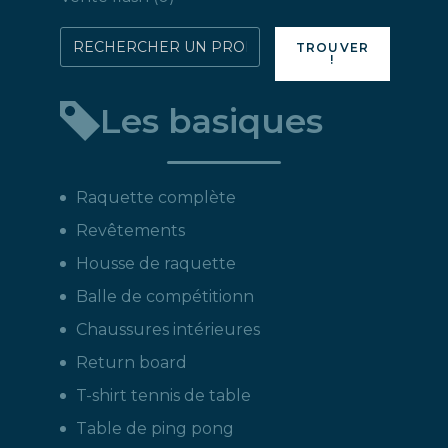
produit
Rechercher
TROUVER
!
directement
un
Les basiques
produit
:
Raquette complète
Revêtements
Housse de raquette
Balle de compétitionn
Chaussures intérieures
Return board
T-shirt tennis de table
Table de ping pong