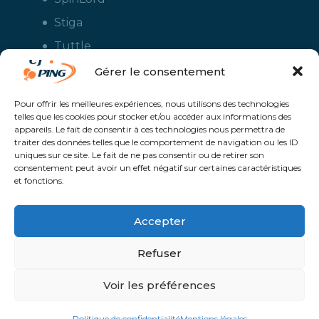
Stiga
Tuttle
Xiom
Gérer le consentement
Yasaka
Pour offrir les meilleures expériences, nous utilisons des technologies
telles que les cookies pour stocker et/ou accéder aux informations des
appareils. Le fait de consentir à ces technologies nous permettra de
traiter des données telles que le comportement de navigation ou les ID
uniques sur ce site. Le fait de ne pas consentir ou de retirer son
consentement peut avoir un effet négatif sur certaines caractéristiques
et fonctions.
Accepter
CJ Ping - Le spécialiste français de la vente en ligne de matériels pour
le tennis de table - Boutique en ligne ouverte aux clubs de ping pong,
aux écoles et aux pongistes amateurs - Raquettes de ping pong, sacs,
Refuser
housses, chaussures, balles, tables de ping pong, colles, nettoyants,
maillots, shorts, survêtements - Service de personnalisation et flocage
des maillots et vestes avec le logo du club et ceux de vos sponsors
Un service proposé par
Solaris @Proximité - Création de site internet à
Voir les préférences
Avranches | Manche | Normandie |
Politique de confidentialité
Mentions légales