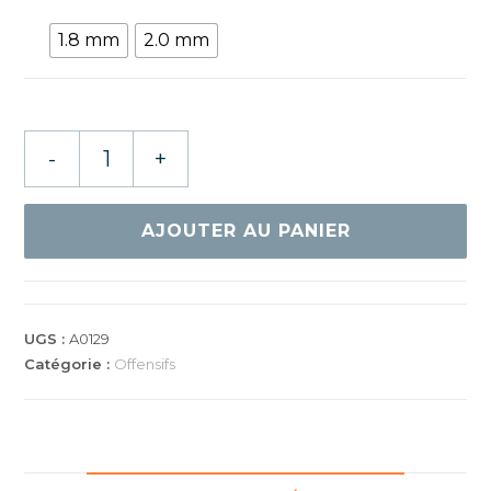
1.8 mm
2.0 mm
quantité
-
+
de
Donic
Acuda
AJOUTER AU PANIER
S2
UGS :
A0129
Catégorie :
Offensifs