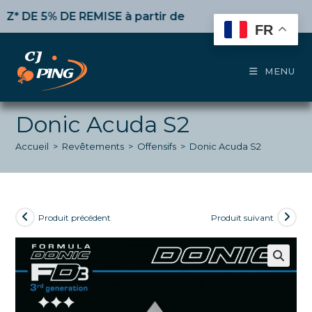
Skip
E 5% DE REMISE
à partir de 50€ d’achat,
10%
dès 100€
to
FR
content
MENU
Donic Acuda S2
Accueil
>
Revêtements
>
Offensifs
>
Donic Acuda S2
Produit précédent
Produit suivant