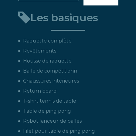
directement
un
Les basiques
produit
:
Raquette complète
Revêtements
Housse de raquette
Balle de compétitionn
Chaussures intérieures
Return board
T-shirt tennis de table
Table de ping pong
Robot lanceur de balles
Filet pour table de ping pong