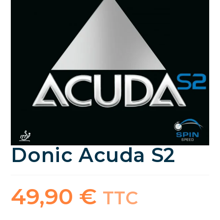
Donic Acuda S2
49,90
€
TTC